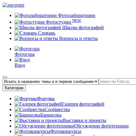
Фотолаборатории
NEW
Фотостудии
Школы фотографий
Словарь
Вопросы и ответы
Фотогора
Вход
Категории
Форумы
Галерея фотографий
Сообщества
Барахолка
Выставки и проекты
Обсуждение фототехники
Фотоконкурсы