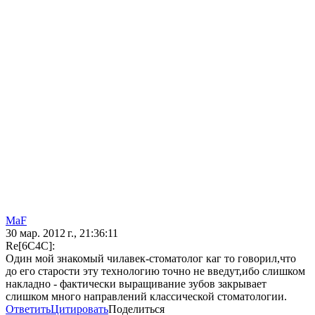
MaF
30 мар. 2012 г., 21:36:11
Re[6C4C]:
Один мой знакомый чилавек-стоматолог каг то говорил,что
до его старости эту технологию точно не введут,ибо слишком
накладно - фактически выращивание зубов закрывает
слишком много направлений классической стоматологии.
Ответить
Цитировать
Поделиться