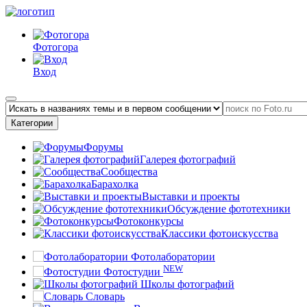
Фотогора
Вход
Категории
Форумы
Галерея фотографий
Сообщества
Барахолка
Выставки и проекты
Обсуждение фототехники
Фотоконкурсы
Классики фотоискусства
Фотолаборатории
NEW
Фотостудии
Школы фотографий
Словарь