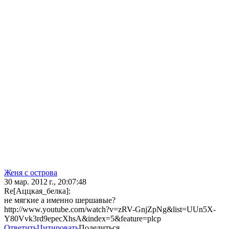
Женя с острова
30 мар. 2012 г., 20:07:48
Re[Аццкая_белка]:
не мягкие а именно шершавые?
http://www.youtube.com/watch?v=zRV-GnjZpNg&list=UUn5X-
Y80Vvk3rd9epecXhsA&index=5&feature=plcp
Ответить
Цитировать
Поделиться