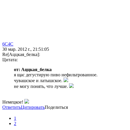
6C4C
30 мар. 2012 г., 21:51:05
Re[Аццкая_белка]:
Цитата:
от: Аццкая_белка
я щас дегустирую пиво нефильтрованное.
чувашское и латышское.
не могу понять, что лучше.
Немецкое!
Ответить
Цитировать
Поделиться
1
2