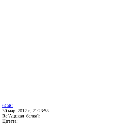
6C4C
30 мар. 2012 г., 21:23:58
Re[Аццкая_белка]:
Цитата: