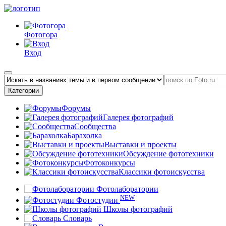
Фотогора
Вход
Категории
Форумы
Галерея фотографий
Сообщества
Барахолка
Выставки и проекты
Обсуждение фототехники
Фотоконкурсы
Классики фотоискусства
Фотолаборатории
NEW
Фотостудии
Школы фотографий
Словарь