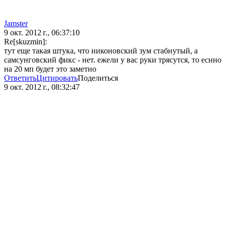
Jamster
9 окт. 2012 г., 06:37:10
Re[skuzmin]:
тут еще такая штука, что никоновский зум стабнутый, а
самсунговский фикс - нет. ежели у вас руки трясутся, то еснно
на 20 мп будет это заметно
Ответить
Цитировать
Поделиться
9 окт. 2012 г., 08:32:47