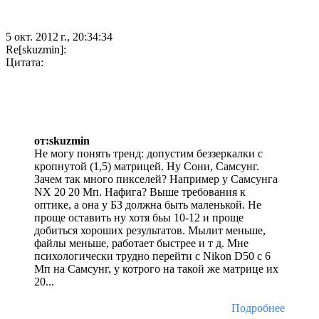
5 окт. 2012 г., 20:34:34
Re[skuzmin]:
Цитата:
от:skuzmin
Не могу понять тренд: допустим беззеркалки с
кропнутой (1,5) матрицей. Ну Сони, Самсунг.
Зачем так много пикселей? Например у Самсунга
NX 20 20 Мп. Нафига? Выше требования к
оптике, а она у БЗ должна быть маленькой. Не
проще оставить ну хотя бьы 10-12 и проще
добиться хороших результатов. Мылит меньше,
файлы меньше, работает быстрее и т д. Мне
психологически трудно перейти с Nikon D50 с 6
Мп на Самсунг, у котрого на такой же матрице их
20...
Подробнее