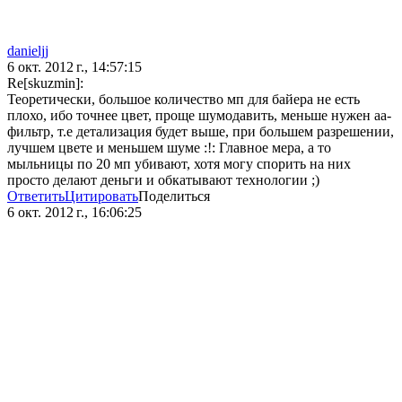
danieljj
6 окт. 2012 г., 14:57:15
Re[skuzmin]:
Теоретически, большое количество мп для байера не есть
плохо, ибо точнее цвет, проще шумодавить, меньше нужен аа-
фильтр, т.е детализация будет выше, при большем разрешении,
лучшем цвете и меньшем шуме :!: Главное мера, а то
мыльницы по 20 мп убивают, хотя могу спорить на них
просто делают деньги и обкатывают технологии ;)
Ответить
Цитировать
Поделиться
6 окт. 2012 г., 16:06:25