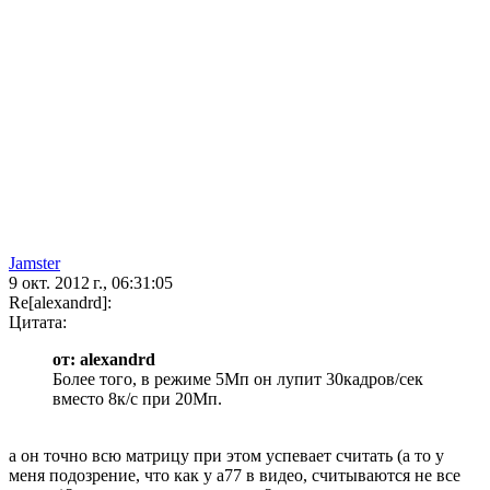
Jamster
9 окт. 2012 г., 06:31:05
Re[alexandrd]:
Цитата:
от: alexandrd
Более того, в режиме 5Мп он лупит 30кадров/сек
вместо 8к/с при 20Мп.
а он точно всю матрицу при этом успевает считать (а то у
меня подозрение, что как у а77 в видео, считываются не все