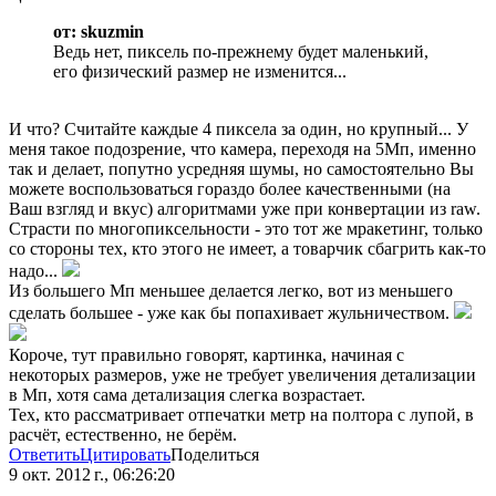
от: skuzmin
Ведь нет, пиксель по-прежнему будет маленький,
его физический размер не изменится...
И что? Считайте каждые 4 пиксела за один, но крупный... У
меня такое подозрение, что камера, переходя на 5Мп, именно
так и делает, попутно усредняя шумы, но самостоятельно Вы
можете воспользоваться гораздо более качественными (на
Ваш взгляд и вкус) алгоритмами уже при конвертации из raw.
Страсти по многопиксельности - это тот же мракетинг, только
со стороны тех, кто этого не имеет, а товарчик сбагрить как-то
надо...
Из большего Мп меньшее делается легко, вот из меньшего
сделать большее - уже как бы попахивает жульничеством.
Короче, тут правильно говорят, картинка, начиная с
некоторых размеров, уже не требует увеличения детализации
в Мп, хотя сама детализация слегка возрастает.
Тех, кто рассматривает отпечатки метр на полтора с лупой, в
расчёт, естественно, не берём.
Ответить
Цитировать
Поделиться
9 окт. 2012 г., 06:26:20