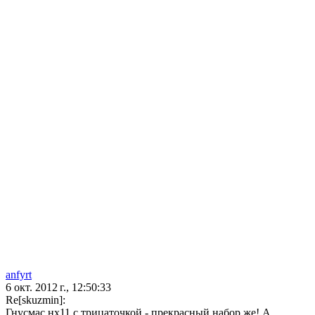
anfyrt
6 окт. 2012 г., 12:50:33
Re[skuzmin]:
Гнусмас нх11 с трицаточкой - прекрасный набор же! А