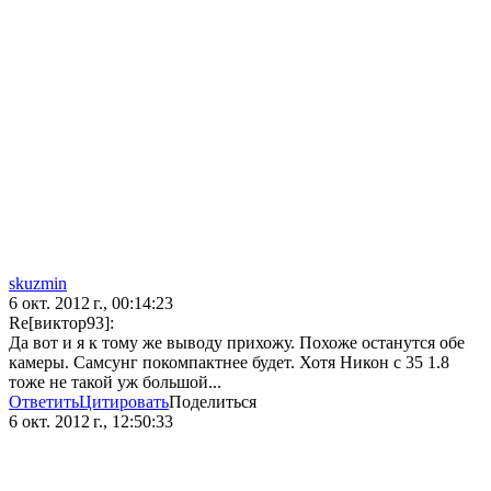
skuzmin
6 окт. 2012 г., 00:14:23
Re[виктор93]:
Да вот и я к тому же выводу прихожу. Похоже останутся обе
камеры. Самсунг покомпактнее будет. Хотя Никон с 35 1.8
тоже не такой уж большой...
Ответить
Цитировать
Поделиться
6 окт. 2012 г., 12:50:33