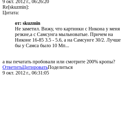
9 окт. 2012 г., 06:26:20
Re[skuzmin]:
Цитата:
от: skuzmin
Не заметил. Вижу, что картинки с Никона у меня
резкие,а с Самсунга мыльноватые. Причем на
Никоне 16-85 3.5 - 5.6, а на Самсунге 30/2. Лучше
бы у Самса было 10 Мп...
а вы печатать пробовали или смотрите 200% кропы?
Ответить
Цитировать
Поделиться
9 окт. 2012 г., 06:31:05