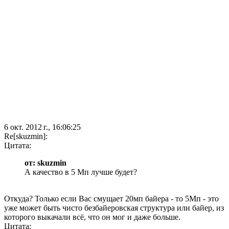
6 окт. 2012 г., 16:06:25
Re[skuzmin]:
Цитата:
от: skuzmin
А качество в 5 Мп лучше будет?
Откуда? Только если Вас смущает 20мп байера - то 5Мп - это
уже может быть чисто безбайеровская структура или байер, из
которого выкачали всё, что он мог и даже больше.
Цитата: