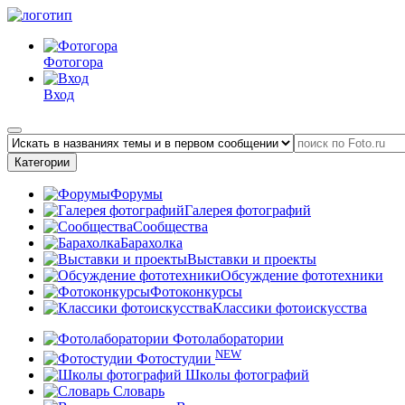
Фотогора
Вход
Категории
Форумы
Галерея фотографий
Сообщества
Барахолка
Выставки и проекты
Обсуждение фототехники
Фотоконкурсы
Классики фотоискусства
Фотолаборатории
NEW
Фотостудии
Школы фотографий
Словарь