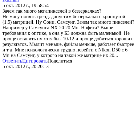
5 окт. 2012 г., 19:58:54
Зачем так много мегапикселей в беззеркалках?
Не могу понять тренд: допустим беззеркалки с кропнутой
(1,5) матрицей. Ну Сони, Самсунг. Зачем так много пикселей?
Например у Самсунга NX 20 20 Мп. Нафига? Выше
требования к оптике, а она у БЗ должна быть маленькой. Не
проще оставить ну хотя бьы 10-12 и проще добиться хороших
результатов. Мылит меньше, файлы меньше, работает быстрее
и т д. Мне психологически трудно перейти с Nikon D50 с 6
Мп на Самсунг, у котрого на такой же матрице их 20...
Ответить
Цитировать
Поделиться
5 окт. 2012 г., 20:20:13