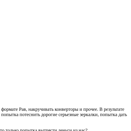
формате Рав, накручивать конверторы и прочее. В результате
 попытка потеснить дорогие серьезные зеркалки, попытка дать
то только попытка вытрясти деньги из нас?