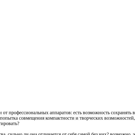
от профессиональных аппаратов: есть возможность сохранять в 
? попытка совмещения компактности и творческих возможностей,
тировать?
. сильно ли она отличается от себя самой без них? возможно, э