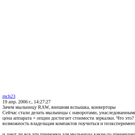
mch23
19 апр. 2006 г., 14:27:27
Зачем мыльницу RAW, внешняя вспышка, конверторы
Сейчас стали делать мыльницы с наворотами, унаследованными 
цена аппарата + опции достигает стоимости зеркалки. Что это
возможность владельцам компактов поучиться и поэксперимен
и дают ли все эти примочки для мыльницы какие-то преимущетва