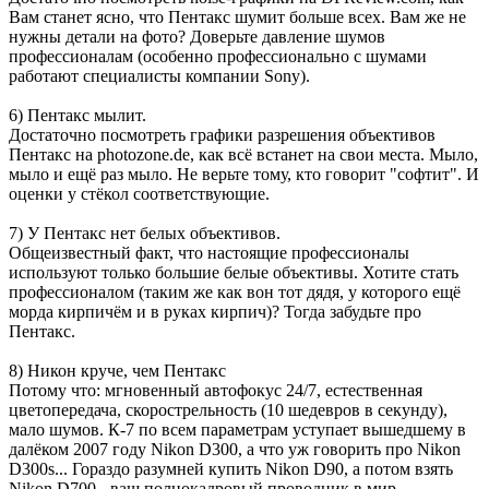
Вам станет ясно, что Пентакс шумит больше всех. Вам же не
нужны детали на фото? Доверьте давление шумов
профессионалам (особенно профессионально с шумами
работают специалисты компании Sony).
6) Пентакс мылит.
Достаточно посмотреть графики разрешения объективов
Пентакс на photozone.de, как всё встанет на свои места. Мыло,
мыло и ещё раз мыло. Не верьте тому, кто говорит "софтит". И
оценки у стёкол соответствующие.
7) У Пентакс нет белых объективов.
Общеизвестный факт, что настоящие профессионалы
используют только большие белые объективы. Хотите стать
профессионалом (таким же как вон тот дядя, у которого ещё
морда кирпичём и в руках кирпич)? Тогда забудьте про
Пентакс.
8) Никон круче, чем Пентакс
Потому что: мгновенный автофокус 24/7, естественная
цветопередача, скорострельность (10 шедевров в секунду),
мало шумов. К-7 по всем параметрам уступает вышедшему в
далёком 2007 году Nikon D300, а что уж говорить про Nikon
D300s... Гораздо разумней купить Nikon D90, а потом взять
Nikon D700 - ваш полнокадровый проводник в мир