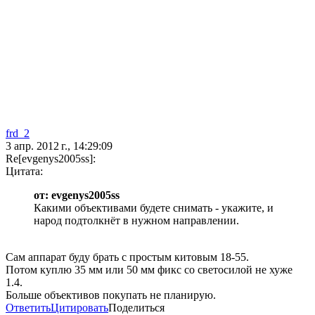
frd_2
3 апр. 2012 г., 14:29:09
Re[evgenys2005ss]:
Цитата:
от: evgenys2005ss
Какими объективами будете снимать - укажите, и
народ подтолкнёт в нужном направлении.
Сам аппарат буду брать с простым китовым 18-55.
Потом куплю 35 мм или 50 мм фикс со светосилой не хуже
1.4.
Больше объективов покупать не планирую.
Ответить
Цитировать
Поделиться