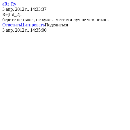
aRt_Ry
3 апр. 2012 г., 14:33:37
Re[frd_2]:
берите пентакс , не хуже а местами лучше чем никон.
Ответить
Цитировать
Поделиться
3 апр. 2012 г., 14:35:00