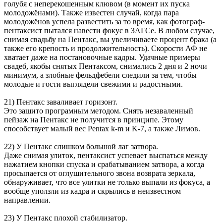
голубя с неперекошенным клювом (в момент их пуска
молодожёнами). Также известен случай, когда пара
молодожёнов успела развестить за то время, как фотограф-
пентаксист пытался навести фокус в ЗАГСе. В любом случае,
снимая свадьбу на Пентакс, вы увеличиваете процент брака (а
также его крепость и продолжительность). Скорости АФ не
хватает даже на постановочные кадры. Удачные примеры
свадеб, якобы снятых Пентаксом, снимались 2 дня и 2 ночи
минимум, а злобные фельдфебели следили за тем, чтобы
молодые и гости выглядели свежими и радостными.
21) Пентакс заваливает горизонт.
Это зашито програмным методом. Снять незаваленный
пейзаж на Пентакс не получится в принципе. Этому
способствует малый вес Pentax k-m и K-7, а также Лимов.
22) У Пентакс слишком большой лаг затвора.
Даже снимая улиток, пентаксист успевает выспаться между
нажатием кнопки спуска и срабатыванием затвора, а когда
просыпается от оглушительного звона возврата зеркала,
обнаруживает, что все улитки не только выпали из фокуса, а
вообще уползли из кадра и скрылись в неизвестном
направлении.
23) У Пентакс плохой стабилизатор.