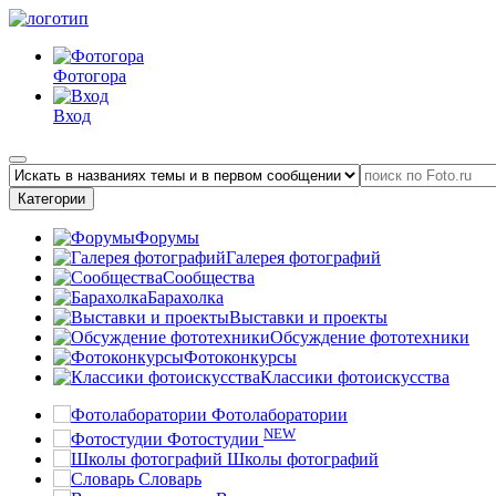
Фотогора
Вход
Категории
Форумы
Галерея фотографий
Сообщества
Барахолка
Выставки и проекты
Обсуждение фототехники
Фотоконкурсы
Классики фотоискусства
Фотолаборатории
NEW
Фотостудии
Школы фотографий
Словарь