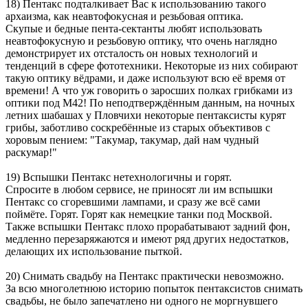
18) Пентакс подталкивает Вас к использованию такого
архаизма, как неавтофокусная и резьбовая оптика.
Скупые и бедные пента-сектанты любят использовать
неавтофокусную и резьбовую оптику, что очень наглядно
демонстрирует их отсталость он новых технологий и
тенденций в сфере фототехники. Некоторые из них собирают
такую оптику вёдрами, и даже используют всю её время от
времени! А что уж говорить о заросших полках грибками из
оптики под М42! По неподтверждённым данным, на ночных
летних шабашах у Пловчихи некоторые пентаксисты курят
грибы, заботливо соскребённые из старых объективов с
хоровым пением: "Такумар, такумар, дай нам чудный
раскумар!"
19) Вспышки Пентакс нетехнологичны и горят.
Спросите в любом сервисе, не приносят ли им вспышки
Пентакс со сгоревшими лампами, и сразу же всё сами
поймёте. Горят. Горят как немецкие танки под Москвой.
Также вспышки Пентакс плохо прорабатывают задний фон,
медленно перезаряжаются и имеют ряд других недостатков,
делающих их использование пыткой.
20) Снимать свадьбу на Пентакс практически невозможно.
За всю многолетнюю историю попыток пентаксистов снимать
свадьбы, не было запечатлено ни одного не моргнувшего