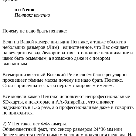
от: Nеmо
Пентакс конечно
Почему не надо брать пентакс:
Если на Вашей камере шильдик Пентакс, а также объектив
небольших размеров (Лим) - единственное, что Вас ожидает
на вечеринке/свадьбе/корпоративе, это полное непонимание и
шанс быть осмеяным, а возможно даже и с позором
выгнанным.
Всемирноизвестный Высокий Рис в своём блоге регулярно
просвещает тёмные массы почему не надо брать Пентакс.
Стоит прислушаться к экспертам с мировым именем.
Все модели камер Пентакс используют непрофессиональные
SD-карты, а некоторые и АА-батарейки, что снижает
надёжность в 1.36 раза, а о профессионализме даже и говорить
не приходится.
2) У Пентакса нет ФФ-камеры.
Общеизвестный факт, что сенсор размером 24*36 мм или
более является необходимым условием получения шедевра. На