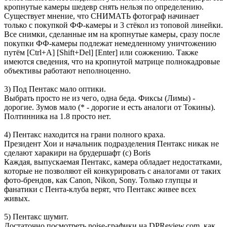
кропнутые камеры шедевр снять нельзя по определению.
Существует мнение, что СНИМАТЬ фотограф начинает
только с покупкой ФФ-камеры и 3 стёкол из топовой линейки.
Все снимки, сделанные им на кропнутые камеры, сразу после
покупки ФФ-камеры подлежат немедленному уничтожению
путём [Ctrl+A] [Shift+Del] [Enter] или сожжению. Также
имеются сведения, что на кропнутой матрице полнокадровые
объективы работают неполноценно.
3) Под Пентакс мало оптики.
Выбрать просто не из чего, одна беда. Фиксы (Лимы) -
дорогие. Зумов мало (* - дорогие и есть аналоги от Токины).
Полтинника на 1.8 просто нет.
4) Пентакс находится на грани полного краха.
Президент Хои и начальник подразделения Пентакс никак не
сделают харакири на брудершафт (с) Boris
Каждая, выпускаемая Пентакс, камера обладает недостатками,
которые не позволяют ей конкурировать с аналогами от таких
фото-брендов, как Canon, Nikon, Sony. Только глупцы и
фанатики с Пента-клуба верят, что Пентакс живее всех
живых.
5) Пентакс шумит.
Достаточно посмотреть noise-графики на DPReview.com, как