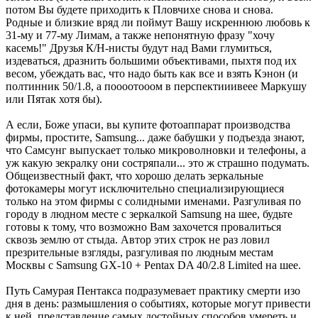
потом Вы будете приходить к Пловчихе снова и снова.
Родные и близкие вряд ли поймут Вашу искреннюю любовь к
31-му и 77-му Лимам, а также непонятную фразу "хочу
касемь!" Друзья К/Н-нисты будут над Вами глумиться,
издеваться, дразнить большими объективами, пыхтя под их
весом, убеждать вас, что надо быть как все и взять Кэнон (и
полтинник 50/1.8, а поооотооом в перспектииивеее Маркушу
или Пятак хотя бы).
А если, Боже упаси, вы купите фотоаппарат производства
фирмы, простите, Samsung... даже бабушки у подъезда знают,
что Самсунг выпускает только микроволновки и телефоны, а
уж какую зекралку они состряпали... это ж страшно подумать.
Общеизвестный факт, что хорошо делать зеркальные
фотокамеры могут исключительно специализирующиеся
только на этом фирмы с солидными именами. Разгуливая по
городу в людном месте с зеркалкой Samsung на шее, будьте
готовы к тому, что возможно Вам захочется провалиться
сквозь землю от стыда. Автор этих строк не раз ловил
презрительные взгляды, разгуливая по людным местам
Москвы с Samsung GX-10 + Pentax DA 40/2.8 Limited на шее.
Путь Самурая Пентакса подразумевает практику смерти изо
дня в день: размышления о событиях, которые могут привести
к ней, представление самых достойных способов умереть и