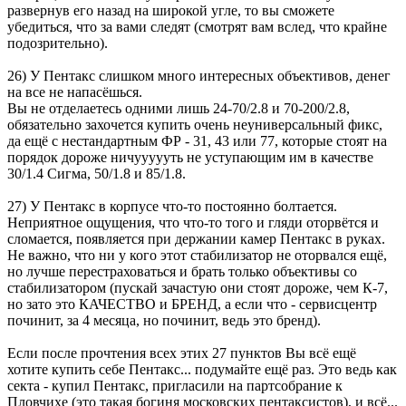
развернув его назад на широкой угле, то вы сможете
убедиться, что за вами следят (смотрят вам вслед, что крайне
подозрительно).
26) У Пентакс слишком много интересных объективов, денег
на все не напасёшься.
Вы не отделаетесь одними лишь 24-70/2.8 и 70-200/2.8,
обязательно захочется купить очень неуниверсальный фикс,
да ещё с нестандартным ФР - 31, 43 или 77, которые стоят на
порядок дороже ничуууууть не уступающим им в качестве
30/1.4 Сигма, 50/1.8 и 85/1.8.
27) У Пентакс в корпусе что-то постоянно болтается.
Неприятное ощущения, что что-то того и гляди оторвётся и
сломается, появляется при держании камер Пентакс в руках.
Не важно, что ни у кого этот стабилизатор не оторвался ещё,
но лучше перестраховаться и брать только объективы со
стабилизатором (пускай зачастую они стоят дороже, чем К-7,
но зато это КАЧЕСТВО и БРЕНД, а если что - сервисцентр
починит, за 4 месяца, но починит, ведь это бренд).
Если после прочтения всех этих 27 пунктов Вы всё ещё
хотите купить себе Пентакс... подумайте ещё раз. Это ведь как
секта - купил Пентакс, пригласили на партсобрание к
Пловчихе (это такая богиня московских пентаксистов), и всё...