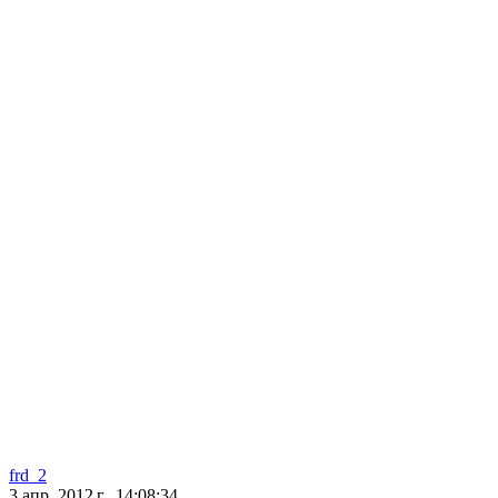
frd_2
3 апр. 2012 г., 14:08:34