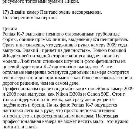
рисуемого топовыми зумами Никон.
17) Дизайн камер Пентакс очень несовременен.
По заверениям экспертов:
Цитата
Pentax K-7 выглядит немного старомодным: грубоватые
формы, обилие прямых линий, выделяющаяся пентапризма.
Сразу и не скажешь, что держишь в руках камеру 2009 года
выпуска. Эдакий «привет из девяностых». Только большой
ЖК-дисплей на задней стороне корпуса выдает новизну
модели. Любители стильных штучек и фото-фетишисты из
целевой аудитории K-7 однозначно выпадают. А все
остальные наверняка останутся довольны: камера смотрится
очень серьезно и воспринимается как более высококлассное и
дорогое решение, чем на самом деле.
Профессионалам нравится дизайн таких новейших камер 2009
и 2008 года выпуска, как Nikon D300s и Canon 50D. Стоит
только подержать их в руках, как сразу же ощущается
надёжность и бренд. На их фоне Pentax K-7 ощущается
настолько лёгким в руке, что просто непозволительно
относить его к профессиональным камерам. Настоящая
профессиональная камера не может весить мало - это нужно
помнить и знать.