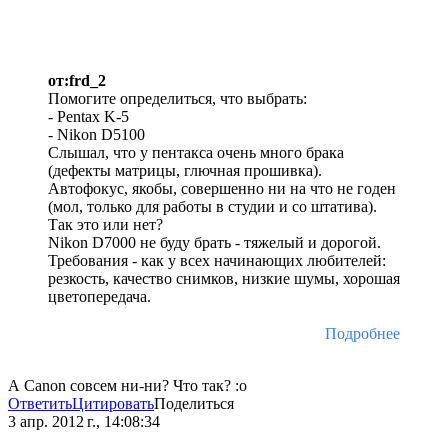
от:frd_2
Помогите определиться, что выбрать:
- Pentax K-5
- Nikon D5100
Слышал, что у пентакса очень много брака
(дефекты матрицы, глючная прошивка).
Автофокус, якобы, совершенно ни на что не годен
(мол, только для работы в студии и со штатива).
Так это или нет?
Nikon D7000 не буду брать - тяжелый и дорогой.
Требования - как у всех начинающих любителей:
резкость, качество снимков, низкие шумы, хорошая
цветопередача.
Подробнее
А Canon совсем ни-ни? Что так? :o
Ответить
Цитировать
Поделиться
3 апр. 2012 г., 14:08:34