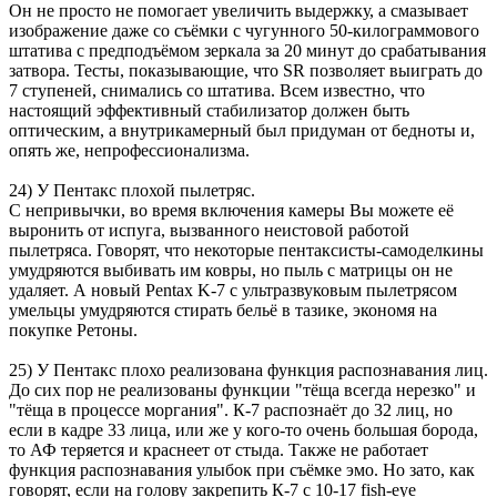
Он не просто не помогает увеличить выдержку, а смазывает
изображение даже со съёмки с чугунного 50-килограммового
штатива с предподъёмом зеркала за 20 минут до срабатывания
затвора. Тесты, показывающие, что SR позволяет выиграть до
7 ступеней, снимались со штатива. Всем известно, что
настоящий эффективный стабилизатор должен быть
оптическим, а внутрикамерный был придуман от бедноты и,
опять же, непрофессионализма.
24) У Пентакс плохой пылетряс.
С непривычки, во время включения камеры Вы можете её
выронить от испуга, вызванного неистовой работой
пылетряса. Говорят, что некоторые пентаксисты-самоделкины
умудряются выбивать им ковры, но пыль с матрицы он не
удаляет. А новый Pentax K-7 с ультразвуковым пылетрясом
умельцы умудряются стирать бельё в тазике, экономя на
покупке Ретоны.
25) У Пентакс плохо реализована функция распознавания лиц.
До сих пор не реализованы функции "тёща всегда нерезко" и
"тёща в процессе моргания". К-7 распознаёт до 32 лиц, но
если в кадре 33 лица, или же у кого-то очень большая борода,
то АФ теряется и краснеет от стыда. Также не работает
функция распознавания улыбок при съёмке эмо. Но зато, как
говорят, если на голову закрепить К-7 с 10-17 fish-eye