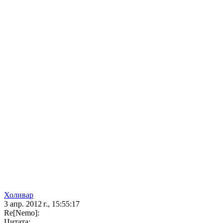
Холивар
3 апр. 2012 г., 15:55:17
Re[Nеmо]:
Цитата: