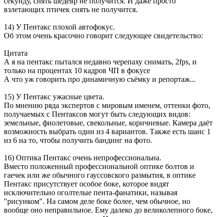
секунду, снять шедевр не получится. И даже просто
взлетающих птичек снять не получится.
14) У Пентакс плохой автофокус.
Об этом очень красочно говорит следующее свидетельство:
Цитата
А я на пентакс пытался недавно черепаху снимать, 2fps, и
только на процентах 10 кадров ЧП в фокусе
А что уж говорить про динамичную съёмку и репортаж...
15) У Пентакс ужасные цвета.
По мнению ряда экспертов с мировым именем, оттенки фото,
получаемых с Пентаксов могут быть следующих видов:
земельные, фиолетовые, свекольные, коричневые. Камера даёт
возможность выбрать один из 4 вариантов. Также есть шанс 1
из 6 на то, чтобы получить бандинг на фото.
16) Оптика Пентакс очень непрофессиональна.
Вместо положенный профессиональной оптике болтов и
гаечек или же обычного гауссовского размытия, в оптике
Пентакс присутствует особое боке, которое видят
исключительно оголтелые пента-фанатики, называя
"рисунком". На самом деле боке более, чем обычное, но
вообще оно неправильное. Ему далеко до великолепного боке,