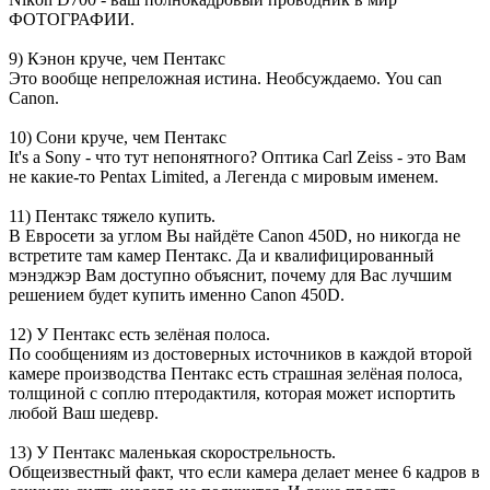
ФОТОГРАФИИ.
9) Кэнон круче, чем Пентакс
Это вообще непреложная истина. Необсуждаемо. You can
Canon.
10) Сони круче, чем Пентакс
It's a Sony - что тут непонятного? Оптика Carl Zeiss - это Вам
не какие-то Pentax Limited, а Легенда с мировым именем.
11) Пентакс тяжело купить.
В Евросети за углом Вы найдёте Canon 450D, но никогда не
встретите там камер Пентакс. Да и квалифицированный
мэнэджэр Вам доступно объяснит, почему для Вас лучшим
решением будет купить именно Canon 450D.
12) У Пентакс есть зелёная полоса.
По сообщениям из достоверных источников в каждой второй
камере производства Пентакс есть страшная зелёная полоса,
толщиной с соплю птеродактиля, которая может испортить
любой Ваш шедевр.
13) У Пентакс маленькая скорострельность.
Общеизвестный факт, что если камера делает менее 6 кадров в