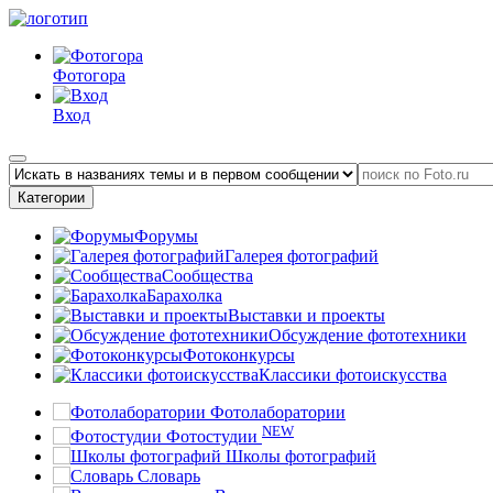
Фотогора
Вход
Категории
Форумы
Галерея фотографий
Сообщества
Барахолка
Выставки и проекты
Обсуждение фототехники
Фотоконкурсы
Классики фотоискусства
Фотолаборатории
NEW
Фотостудии
Школы фотографий
Словарь