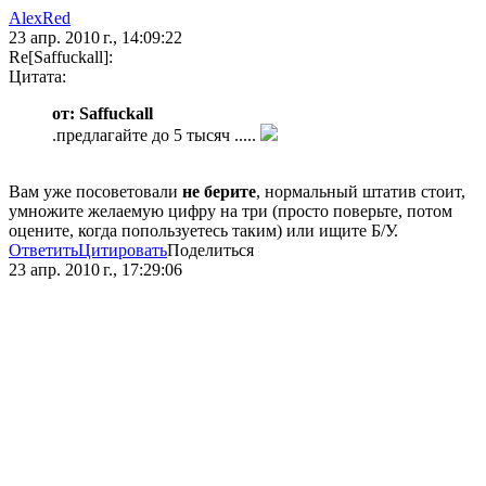
AlexRed
23 апр. 2010 г., 14:09:22
Re[Saffuckall]:
Цитата:
от: Saffuckall
.предлагайте до 5 тысяч .....
Вам уже посоветовали
не берите
, нормальный штатив стоит,
умножите желаемую цифру на три (просто поверьте, потом
оцените, когда попользуетесь таким) или ищите Б/У.
Ответить
Цитировать
Поделиться
23 апр. 2010 г., 17:29:06