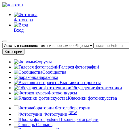
Фотогора
Вход
Категории
Форумы
Галерея фотографий
Сообщества
Барахолка
Выставки и проекты
Обсуждение фототехники
Фотоконкурсы
Классики фотоискусства
Фотолаборатории
NEW
Фотостудии
Школы фотографий
Словарь