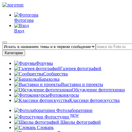
Фотогора
Вход
Категории
Форумы
Галерея фотографий
Сообщества
Барахолка
Выставки и проекты
Обсуждение фототехники
Фотоконкурсы
Классики фотоискусства
Фотолаборатории
NEW
Фотостудии
Школы фотографий
Словарь