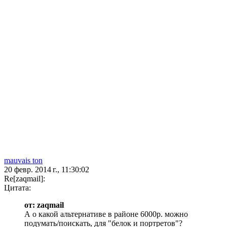
mauvais ton
20 февр. 2014 г., 11:30:02
Re[zaqmail]:
Цитата:
от: zaqmail
А о какой альтернативе в районе 6000р. можно
подумать/поискать, для "белок и портретов"?