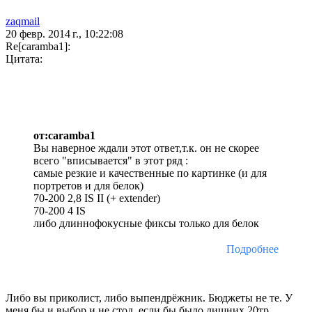
zaqmail
20 февр. 2014 г., 10:22:08
Re[caramba1]:
Цитата:
от:caramba1
Вы наверное ждали этот ответ,т.к. он не скорее
всего "вписывается" в этот ряд :
самые резкие и качественные по картинке (и для
портретов и для белок)
70-200 2,8 IS II (+ extender)
70-200 4 IS
либо длиннофокусные фиксы только для белок
Подробнее
Либо вы приколист, либо выпендрёжник. Бюджеты не те. У
меня бы и выбор и не стол, если бы было лишних 20тр.