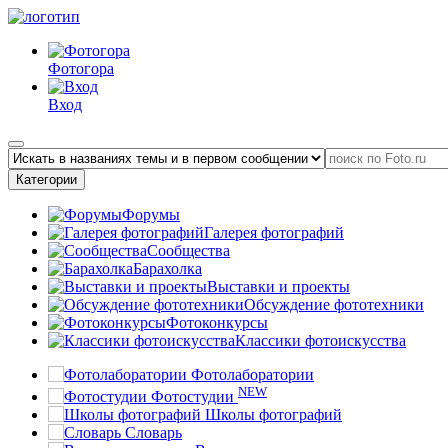
Фотогора
Вход
Категории
Форумы
Галерея фотографий
Сообщества
Барахолка
Выставки и проекты
Обсуждение фототехники
Фотоконкурсы
Классики фотоискусства
Фотолаборатории
NEW
Фотостудии
Школы фотографий
Словарь