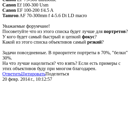
Canon
Ef 100-300 Usm
Canon
EF 100-200 f/4.5 A
Tamron
AF 70-300mm f 4-5.6 Di LD macro
Уважаемые форумчане!
Посоветуйте что из этого списка будет лучше для
портретов
?
У кого будет самый быстрый и цепкий
фокус
?
Какой из этого списка объективов самый
резкий
?
Задачи повседневные. В приоритете портреты в 70%, "белки"
30%.
На что лучше нацелиться? что взять? Если есть примеры с
этих объективов буду при многом благодарен.
Ответить
Цитировать
Поделиться
20 февр. 2014 г., 10:12:57