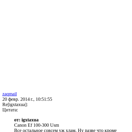
zaqmail
20 февр. 2014 г., 10:51:55
Re[igxtaxua]:
Цитата:
от: igxtaxua
Canon Ef 100-300 Usm
Все остальное совсем уж хлам. Ну разве что кроме