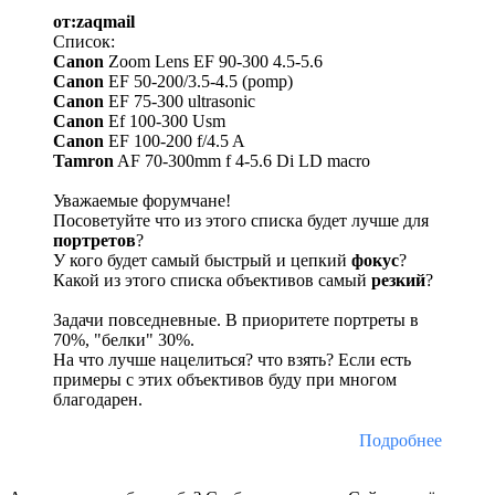
от:zaqmail
Список:
Canon
Zoom Lens EF 90-300 4.5-5.6
Canon
EF 50-200/3.5-4.5 (pomp)
Canon
EF 75-300 ultrasonic
Canon
Ef 100-300 Usm
Canon
EF 100-200 f/4.5 A
Tamron
AF 70-300mm f 4-5.6 Di LD macro
Уважаемые форумчане!
Посоветуйте что из этого списка будет лучше для
портретов
?
У кого будет самый быстрый и цепкий
фокус
?
Какой из этого списка объективов самый
резкий
?
Задачи повседневные. В приоритете портреты в
70%, "белки" 30%.
На что лучше нацелиться? что взять? Если есть
примеры с этих объективов буду при многом
благодарен.
Подробнее