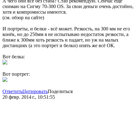
А чего они все без стаба? Стаб рекомендую. Сейчас ещё
снимаю на Сигму 70-300 OS. За свои деньги очень достойно,
хотя и компромиссы имеются.
(см. обзор на сайте)
И портреты, и белки - всё может. Резкость, на 300 мм не его
конёк, но до 250мм я не испытываю недостаток резкости, а
ближе к 300мм хоть резкость и падает, но уж на малых
дистанциях (а это портрет и белки) опять же всё ОК.
Вот белка:
Вот портрет:
Ответить
Цитировать
Поделиться
20 февр. 2014 г., 10:51:55