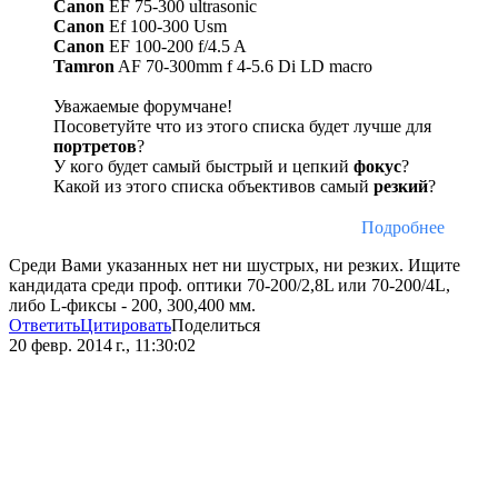
Canon
EF 75-300 ultrasonic
Canon
Ef 100-300 Usm
Canon
EF 100-200 f/4.5 A
Tamron
AF 70-300mm f 4-5.6 Di LD macro
Уважаемые форумчане!
Посоветуйте что из этого списка будет лучше для
портретов
?
У кого будет самый быстрый и цепкий
фокус
?
Какой из этого списка объективов самый
резкий
?
Подробнее
Среди Вами указанных нет ни шустрых, ни резких. Ищите
кандидата среди проф. оптики 70-200/2,8L или 70-200/4L,
либо L-фиксы - 200, 300,400 мм.
Ответить
Цитировать
Поделиться
20 февр. 2014 г., 11:30:02