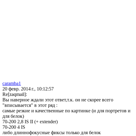
caramba1
20 февр. 2014 г., 10:12:57
Re[zaqmail]:
Вы наверное ждали этот ответ,т.к. он не скорее всего
"вписывается" в этот ряд :
самые резкие и качественные по картинке (и для портретов и
для белок)
70-200 2,8 IS II (+ extender)
70-200 4 IS
либо длиннофокусные фиксы только для белок