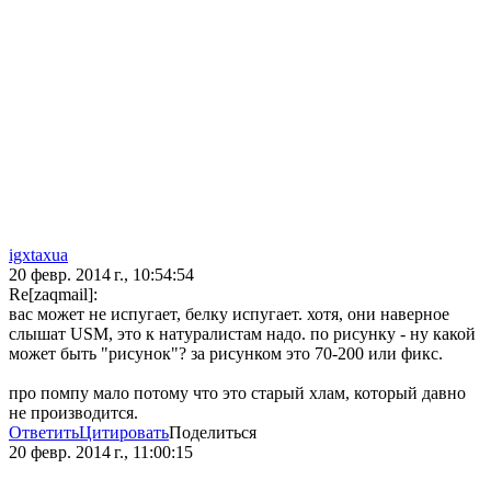
igxtaxua
20 февр. 2014 г., 10:54:54
Re[zaqmail]:
вас может не испугает, белку испугает. хотя, они наверное
слышат USM, это к натуралистам надо. по рисунку - ну какой
может быть "рисунок"? за рисунком это 70-200 или фикс.
про помпу мало потому что это старый хлам, который давно
не производится.
Ответить
Цитировать
Поделиться
20 февр. 2014 г., 11:00:15