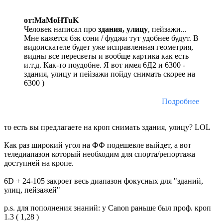
от:MaMoHTuK
Человек написал про
здания, улицу
, пейзажи...
Мне кажется бзк сони / фуджи тут удобнее будут. В
видоискателе будет уже исправленная геометрия,
видны все пересветы и вообще картика как есть
и.т.д. Как-то поудобне. Я вот имея 6Д2 и 6300 -
здания, улицу и пейзажи пойду снимать скорее на
6300 )
Подробнее
то есть вы предлагаете на кроп снимать здания, улицу? LOL
Как раз широкий угол на ФФ подешевле выйдет, а вот
теледиапазон который необходим для спорта/репортажа
доступней на кропе.
6D + 24-105 закроет весь диапазон фокусных для "зданий,
улиц, пейзажей"
p.s. для пополнения знаний: у Canon раньше был проф. кроп
1.3 ( 1,28 )