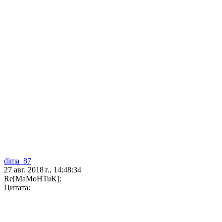
dima_87
27 авг. 2018 г., 14:48:34
Re[MaMoHTuK]:
Цитата: