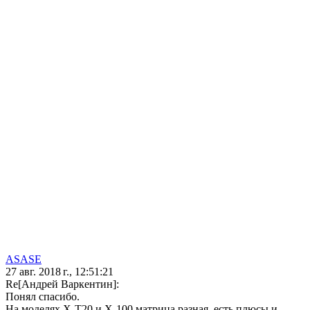
ASASE
27 авг. 2018 г., 12:51:21
Re[Андрей Варкентин]:
Понял спасибо.
На моделях X-T20 и X-100 матрица разная, есть плюсы и