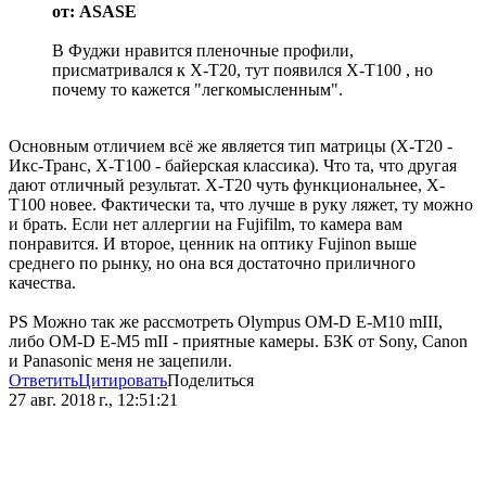
от: ASASE
В Фуджи нравится пленочные профили,
присматривался к X-T20, тут появился X-T100 , но
почему то кажется "легкомысленным".
Основным отличием всё же является тип матрицы (X-T20 -
Икс-Транс, X-T100 - байерская классика). Что та, что другая
дают отличный результат. X-T20 чуть функциональнее, X-
T100 новее. Фактически та, что лучше в руку ляжет, ту можно
и брать. Если нет аллергии на Fujifilm, то камера вам
понравится. И второе, ценник на оптику Fujinon выше
среднего по рынку, но она вся достаточно приличного
качества.
PS Можно так же рассмотреть Olympus OM-D E-M10 mIII,
либо OM-D E-M5 mII - приятные камеры. БЗК от Sony, Canon
и Panasonic меня не зацепили.
Ответить
Цитировать
Поделиться
27 авг. 2018 г., 12:51:21