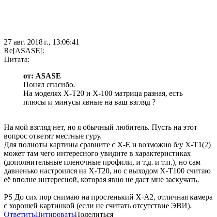
27 авг. 2018 г., 13:06:41
Re[ASASE]:
Цитата:
от: ASASE
Понял спасибо.
На моделях X-T20 и X-100 матрица разная, есть
плюсы и минусы явные на ваш взгляд ?
На мой взгляд нет, но я обычный любитель. Пусть на этот
вопрос ответят местные гуру.
Для полноты картины сравните с X-E и возможно б/у X-T1(2)
может там чего интересного увидите в характеристиках
(дополнительные пленочные профили, и т.д. и т.п.), но сам
давненько настроился на X-T20, но с выходом X-T100 считаю
её вполне интересной, которая явно не даст мне заскучать.
PS До сих пор снимаю на простенький X-A2, отличная камера
с хорошей картинкой (если не считать отсутствие ЭВИ).
Ответить
Цитировать
Поделиться