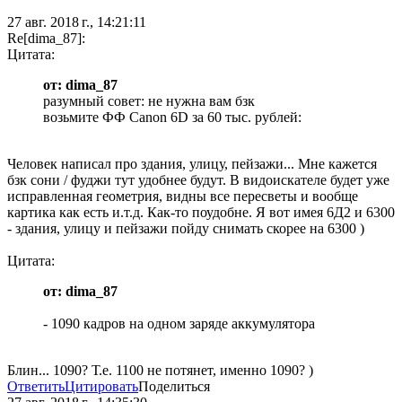
27 авг. 2018 г., 14:21:11
Re[dima_87]:
Цитата:
от: dima_87
разумный совет: не нужна вам бзк
возьмите ФФ Canon 6D за 60 тыс. рублей:
Человек написал про здания, улицу, пейзажи... Мне кажется
бзк сони / фуджи тут удобнее будут. В видоискателе будет уже
исправленная геометрия, видны все пересветы и вообще
картика как есть и.т.д. Как-то поудобне. Я вот имея 6Д2 и 6300
- здания, улицу и пейзажи пойду снимать скорее на 6300 )
Цитата:
от: dima_87
- 1090 кадров на одном заряде аккумулятора
Блин... 1090? Т.е. 1100 не потянет, именно 1090? )
Ответить
Цитировать
Поделиться