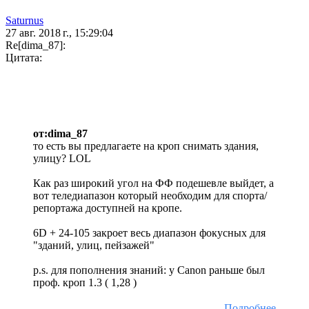
Saturnus
27 авг. 2018 г., 15:29:04
Re[dima_87]:
Цитата:
от:dima_87
то есть вы предлагаете на кроп снимать здания,
улицу? LOL
Как раз широкий угол на ФФ подешевле выйдет, а
вот теледиапазон который необходим для спорта/
репортажа доступней на кропе.
6D + 24-105 закроет весь диапазон фокусных для
"зданий, улиц, пейзажей"
p.s. для пополнения знаний: у Canon раньше был
проф. кроп 1.3 ( 1,28 )
Подробнее