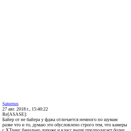
Saturnus
27 авг. 2018 г., 15:40:22
Re[ASASE]:
Байер от не байера у фджа отличается немного по шумам
разве что и то, думаю это обусловлено строго тем, что камеры
с ХТранс банально дороже и класс выше предполагает более