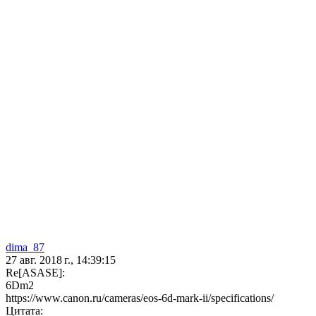
dima_87
27 авг. 2018 г., 14:39:15
Re[ASASE]:
6Dm2
https://www.canon.ru/cameras/eos-6d-mark-ii/specifications/
Цитата: