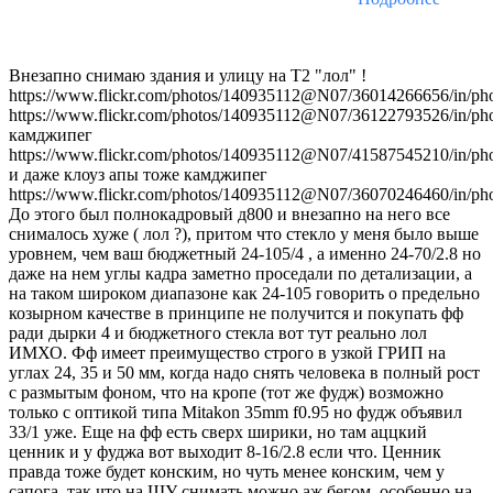
Внезапно снимаю здания и улицу на Т2 "лол" !
https://www.flickr.com/photos/140935112@N07/36014266656/in/pho
https://www.flickr.com/photos/140935112@N07/36122793526/in/pho
камджипег
https://www.flickr.com/photos/140935112@N07/41587545210/in/pho
и даже клоуз апы тоже камджипег
https://www.flickr.com/photos/140935112@N07/36070246460/in/pho
До этого был полнокадровый д800 и внезапно на него все
снималось хуже ( лол ?), притом что стекло у меня было выше
уровнем, чем ваш бюджетный 24-105/4 , а именно 24-70/2.8 но
даже на нем углы кадра заметно проседали по детализации, а
на таком широком диапазоне как 24-105 говорить о предельно
козырном качестве в принципе не получится и покупать фф
ради дырки 4 и бюджетного стекла вот тут реально лол
ИМХО. Фф имеет преимущество строго в узкой ГРИП на
углах 24, 35 и 50 мм, когда надо снять человека в полный рост
с размытым фоном, что на кропе (тот же фудж) возможно
только с оптикой типа Mitakon 35mm f0.95 но фудж объявил
33/1 уже. Еще на фф есть сверх ширики, но там аццкий
ценник и у фуджа вот выходит 8-16/2.8 если что. Ценник
правда тоже будет конским, но чуть менее конским, чем у
сапога, так что на ШУ снимать можно аж бегом, особенно на