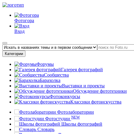
Фотогора
Вход
Категории
Форумы
Галерея фотографий
Сообщества
Барахолка
Выставки и проекты
Обсуждение фототехники
Фотоконкурсы
Классики фотоискусства
Фотолаборатории
NEW
Фотостудии
Школы фотографий
Словарь