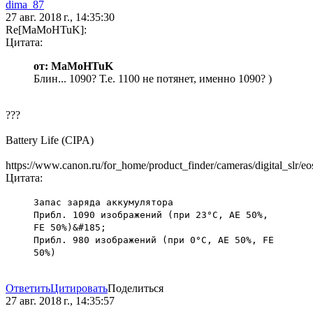
dima_87
27 авг. 2018 г., 14:35:30
Re[MaMoHTuK]:
Цитата:
от: MaMoHTuK
Блин... 1090? Т.е. 1100 не потянет, именно 1090? )
???
Battery Life (CIPA)
https://www.canon.ru/for_home/product_finder/cameras/digital_slr/eo
Цитата:
Запас заряда аккумулятора
Прибл. 1090 изображений (при 23°C, AE 50%,
FE 50%)&#185;
Прибл. 980 изображений (при 0°C, AE 50%, FE
50%)
Ответить
Цитировать
Поделиться
27 авг. 2018 г., 14:35:57