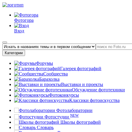
Фотогора
Вход
Категории
Форумы
Галерея фотографий
Сообщества
Барахолка
Выставки и проекты
Обсуждение фототехники
Фотоконкурсы
Классики фотоискусства
Фотолаборатории
NEW
Фотостудии
Школы фотографий
Словарь