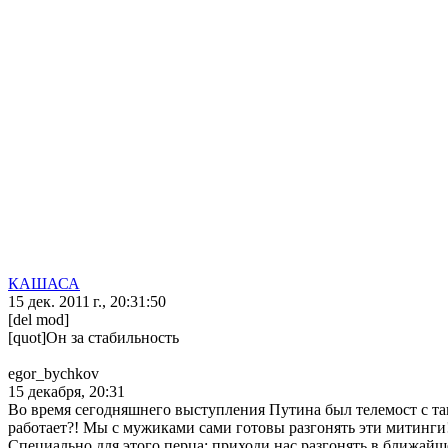
КАШАСА
15 дек. 2011 г., 20:31:50
[del mod]
[quot]Он за стабильность
egor_bychkov
15 декабря, 20:31
Во время сегодняшнего выступления Путина был телемост с та
работает?! Мы с мужиками сами готовы разгонять эти митинги!
Специально для этого перца: приходи нас разгонять в ближайш