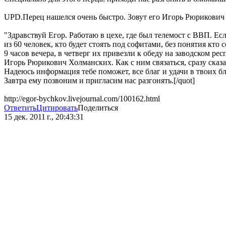
UPD.Перец нашелся очень быстро. Зовут его Игорь Рюрикович
"Здравствуй Егор. Работаю в цехе, где был телемост с ВВП. Ес
из 60 человек, кто будет стоять под софитами, без понятия кт
9 часов вечера, в четверг их привезли к обеду на заводском р
Игорь Рюрикович Холманских. Как с ним связаться, сразу сказа
Надеюсь информация тебе поможет, все благ и удачи в твоих бл
Завтра ему позвоним и пригласим нас разгонять.[/quot]
http://egor-bychkov.livejournal.com/100162.html
Ответить
Цитировать
Поделиться
15 дек. 2011 г., 20:43:31