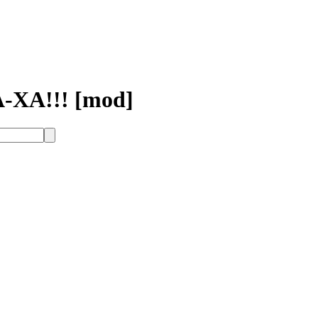
А!!! [mod]