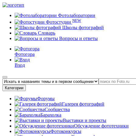
Фотолаборатории
NEW
Фотостудии
Школы фотографий
Словарь
Вопросы и ответы
Фотогора
Вход
Категории
Форумы
Галерея фотографий
Сообщества
Барахолка
Выставки и проекты
Обсуждение фототехники
Фотоконкурсы