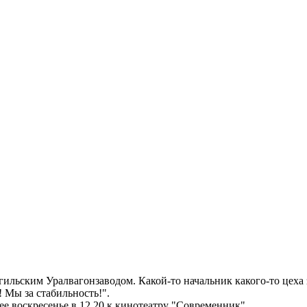
гильским Уралвагонзаводом. Какой-то начальник какого-то цех
 Мы за стабильность!".
ее воскресенье в 12.20 к кинотеатру "Современник".