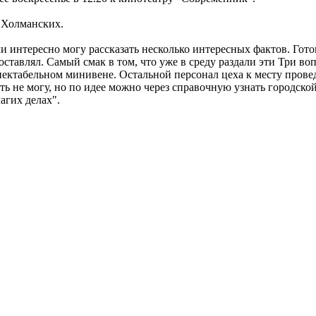
 Холманских.
ли интересно могу рассказать несколько интересных фактов. Гото
о составлял. Самый смак в том, что уже в среду раздали эти Три
еспектабельном минивене. Остальной персонал цеха к месту прове
ть не могу, но по идее можно через справочную узнать городско
агих делах".