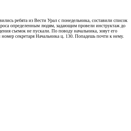
вились ребята из Вести Урал с понедельника, составили список
 вопроса определенным людям, задающим провели инструктаж до
дения съемок не пускали. По поводу начальника, зовут его
й номер секретаря Начальника ц. 130. Попадешь почти к нему.