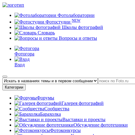
Фотолаборатории
NEW
Фотостудии
Школы фотографий
Словарь
Вопросы и ответы
Фотогора
Вход
Категории
Форумы
Галерея фотографий
Сообщества
Барахолка
Выставки и проекты
Обсуждение фототехники
Фотоконкурсы