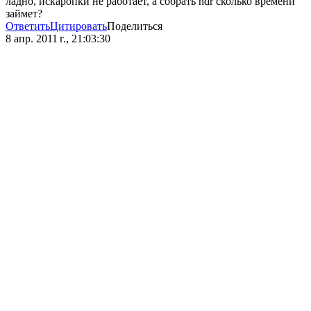
ладно, искаропки не работает, а собрать hdr сколько времени
займет?
Ответить
Цитировать
Поделиться
8 апр. 2011 г., 21:03:30