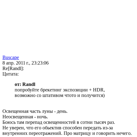
Buscape
8 апр. 2011 г., 23:23:06
Re[Randl]:
Цитата:
от: Randl
попробуйте брекетинг экспозиции + HDR,
возможно со штативом чтото и получится)
Освещенная часть луны - день.
Неосвещенная - ночь.
Боюсь там перепад освещенностей в сотни тысяч раз.
Не уверен, что его обьектив способен передать из-за
внутренних переотражений. Про матрицу и говорить нечего.