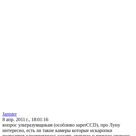
Jamster
8 апр. 2011 г., 18:01:16
вопрос ультразумщикам (особливо superCCD), про Луну
интересно, есть ли такие камеры которые искаропки
позволяют одновременно заснять светлую и темную сторону