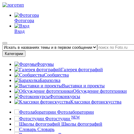
Фотогора
Вход
Категории
Форумы
Галерея фотографий
Сообщества
Барахолка
Выставки и проекты
Обсуждение фототехники
Фотоконкурсы
Классики фотоискусства
Фотолаборатории
NEW
Фотостудии
Школы фотографий
Словарь