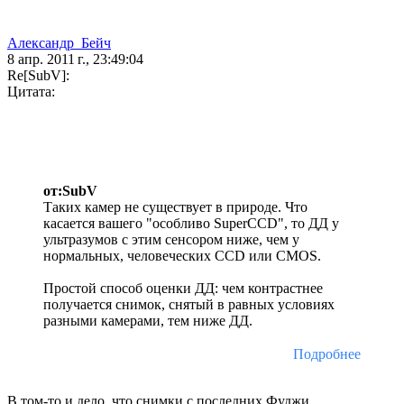
Александр_Бейч
8 апр. 2011 г., 23:49:04
Re[SubV]:
Цитата:
от:SubV
Таких камер не существует в природе. Что
касается вашего "особливо SuperCCD", то ДД у
ультразумов с этим сенсором ниже, чем у
нормальных, человеческих CCD или CMOS.
Простой способ оценки ДД: чем контрастнее
получается снимок, снятый в равных условиях
разными камерами, тем ниже ДД.
Подробнее
В том-то и дело, что снимки с последних Фуджи