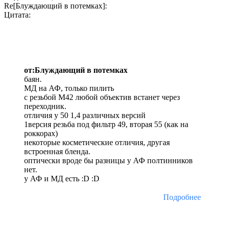
Re[Блуждающий в потемках]:
Цитата:
от:Блуждающий в потемках
баян.
МД на АФ, только пилить
с резьбой М42 любой объектив встанет через
переходник.
отличия у 50 1,4 различных версий
1версия резьба под фильтр 49, вторая 55 (как на
роккорах)
некоторые косметические отличия, другая
встроенная бленда.
оптически вроде бы разницы у АФ полтинников
нет.
у АФ и МД есть :D :D
Подробнее