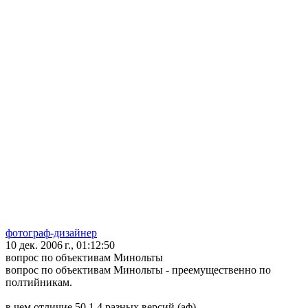
фотограф-дизайнер
10 дек. 2006 г., 01:12:50
вопрос по объективам Минольты
вопрос по объективам Минольты - преемущественно по
полтийникам.
в чем отличие 50 1.4 разных версий (аф)