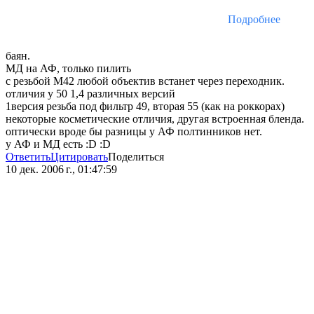
Подробнее
баян.
МД на АФ, только пилить
с резьбой М42 любой объектив встанет через переходник.
отличия у 50 1,4 различных версий
1версия резьба под фильтр 49, вторая 55 (как на роккорах)
некоторые косметические отличия, другая встроенная бленда.
оптически вроде бы разницы у АФ полтинников нет.
у АФ и МД есть :D :D
Ответить
Цитировать
Поделиться
10 дек. 2006 г., 01:47:59