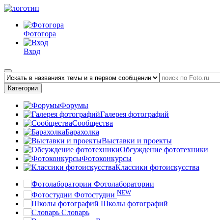
Фотогора
Вход
Категории
Форумы
Галерея фотографий
Сообщества
Барахолка
Выставки и проекты
Обсуждение фототехники
Фотоконкурсы
Классики фотоискусства
Фотолаборатории
NEW
Фотостудии
Школы фотографий
Словарь