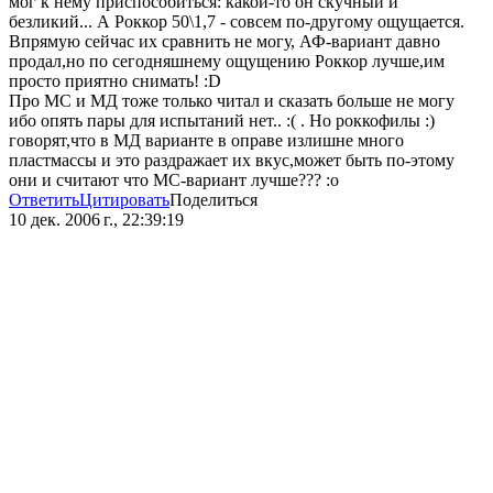
мог к нему приспособиться: какой-то он скучный и
безликий... А Роккор 50\1,7 - совсем по-другому ощущается.
Впрямую сейчас их сравнить не могу, АФ-вариант давно
продал,но по сегодняшнему ощущению Роккор лучше,им
просто приятно снимать! :D
Про МС и МД тоже только читал и сказать больше не могу
ибо опять пары для испытаний нет.. :( . Но роккофилы :)
говорят,что в МД варианте в оправе излишне много
пластмассы и это раздражает их вкус,может быть по-этому
они и считают что МС-вариант лучше??? :o
Ответить
Цитировать
Поделиться
10 дек. 2006 г., 22:39:19