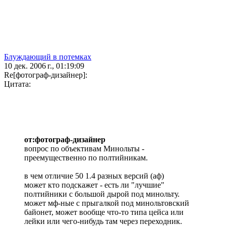
Блуждающий в потемках
10 дек. 2006 г., 01:19:09
Re[фотограф-дизайнер]:
Цитата:
от:фотограф-дизайнер
вопрос по объективам Минольты -
преемущественно по полтийникам.
в чем отличие 50 1.4 разных версий (аф)
может кто подскажет - есть ли "лучшие"
полтийники с большой дырой под минольту.
может мф-ные с прыгалкой под минольтовский
байонет, может вообще что-то типа цейса или
лейки или чего-нибудь там через переходник.