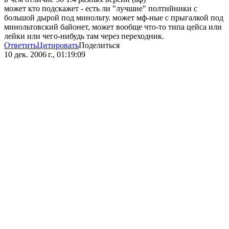
может кто подскажет - есть ли "лучшие" полтийники с
большой дырой под минольту. может мф-ные с прыгалкой под
минольтовский байонет, может вообще что-то типа цейса или
лейки или чего-нибудь там через переходник.
Ответить
Цитировать
Поделиться
10 дек. 2006 г., 01:19:09