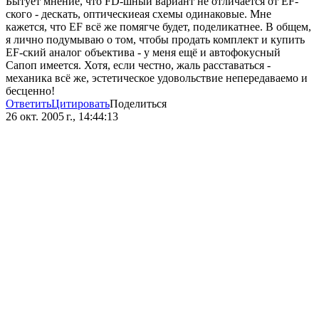
Бытует мнение, что FD-шный вариант не отличается от EF-
ского - дескать, оптическиеая схемы одинаковые. Мне
кажется, что EF всё же помягче будет, поделикатнее. В общем,
я лично подумываю о том, чтобы продать комплект и купить
EF-ский аналог объектива - у меня ещё и автофокусный
Сапоп имеется. Хотя, если честно, жаль расставаться -
механика всё же, эстетическое удовольствие непередаваемо и
бесценно!
Ответить
Цитировать
Поделиться
26 окт. 2005 г., 14:44:13