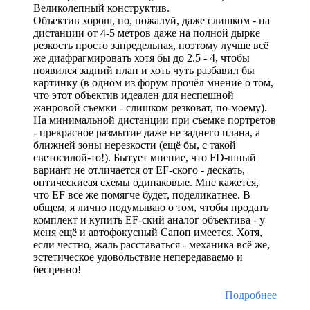
Великолепный конструктив.
Объектив хорош, но, пожалуй, даже слишком - на
дистанции от 4-5 метров даже на полной дырке
резкость просто запредельная, поэтому лучше всё
же диафрагмировать хотя бы до 2.5 - 4, чтобы
появился задний план и хоть чуть разбавил бы
картинку (в одном из форум прочёл мнение о том,
что этот объектив идеален для неспешной
жанровой съемки - слишком резковат, по-моему).
На минимальной дистанции при съемке портретов
- прекрасное размытие даже не заднего плана, а
ближней зоны нерезкости (ещё бы, с такой
светосилой-то!). Бытует мнение, что FD-шный
вариант не отличается от EF-ского - дескать,
оптическиеая схемы одинаковые. Мне кажется,
что EF всё же помягче будет, поделикатнее. В
общем, я лично подумываю о том, чтобы продать
комплект и купить EF-ский аналог объектива - у
меня ещё и автофокусный Сапоп имеется. Хотя,
если честно, жаль расставаться - механика всё же,
эстетическое удовольствие непередаваемо и
бесценно!
Подробнее