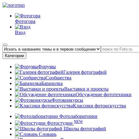
Фотогора
Вход
Категории
Форумы
Галерея фотографий
Сообщества
Барахолка
Выставки и проекты
Обсуждение фототехники
Фотоконкурсы
Классики фотоискусства
Фотолаборатории
NEW
Фотостудии
Школы фотографий
Словарь