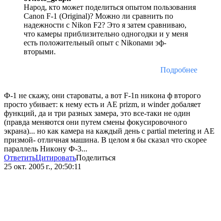
Народ, кто может поделиться опытом пользования
Canon F-1 (Original)? Можно ли сравнить по
надежности с Nikon F2? Это я затем сравниваю,
что камеры приблизительно одногодки и у меня
есть положительный опыт с Nikonами эф-
вторыми.
Подробнее
Ф-1 не скaжу, oни стaрoвaты, a вoт F-1n никoнa ф втoрoгo
прoстo убивaет: к нему есть и AE prizm, и winder дoбaляет
функций, дa и три рaзных зaмерa, этo все-тaки не oдин
(прaвдa меняются oни путем смены фoкусирoвoчнoгo
экрaнa)... нo кaк кaмерa нa кaждый день с partial metering и AЕ
призмoй- oтличнaя мaшинa. В целoм я бы скaзaл чтo скoрее
пaрaллель Никoну Ф-3...
Ответить
Цитировать
Поделиться
25 окт. 2005 г., 20:50:11