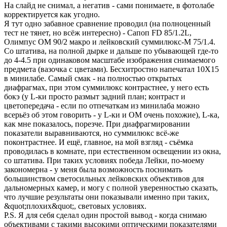
На слайд не снимал, а негатив - сами понимаете, в фотолабе
корректируется как угодно.
Я тут одно забавное сравнение проводил (на полноценный
тест не тянет, но всёж интересно) - Сапоп FD 85/1.2L,
Олимпус ОМ 90/2 макро и лейковский суммилюкс-М 75/1.4.
Со штатива, на полной дырке и дальше по убывающей где-то
до 4-4.5 при одинаковом масштабе изображения снимаемого
предмета (вазочка с цветами). Бесхитростно напечатал 10Х15
в минилабе. Самый смак - на полностью открытых
диафрагмах, при этом суммилюкс контрастнее, у него есть
бокэ (у L-ки просто размыт задний план; контраст и
цветопередача - если по отпечаткам из минилаба можно
всерьёз об этом говорить - у L-ки и ОМ очень похожие), L-ка,
как мне показалось, порезче. При диафрагмировании
показатели выравниваются, но суммилюкс всё-же
поконтрастнее. И ещё, главное, на мой взгляд - съёмка
проводилась в комнате, при естественном освещении из окна,
со штатива. При таких условиях победа Лейки, по-моему
закономерна - у меня была возможность поснимать
большинством светосильных лейковских объективов для
дальномерных камер, и могу с полной уверенностью сказать,
что лучшие результаты они показывали именно при таких,
&quot;плохих&quot;, световых условиях.
P.S. Я для себя сделал один простой вывод - когда снимаю
объективами с такими высокими оптическими показателями