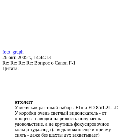
foto_graph
26 окт. 2005 г., 14:44:13
Re: Re: Re: Re: Вопрос о Canon F-1
Цитата:
от:олегг
У меня как раз такой набор - F1n и FD 85/1.2L. :D
У коробки очень светлый видоискатель - от
процесса наводки на резкость получаешь
удовольствие, а не крутишь фокусировочное
кольцо туда-сюда (а ведь можно ещё и призму
снять - даже без шахты дух захватывает).