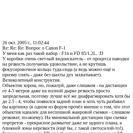
26 окт. 2005 г., 11:02:44
Re: Re: Re: Вопрос о Canon F-1
У меня как раз такой набор - F1n и FD 85/1.2L. :D
У коробки очень светлый видоискатель - от процесса наводки
на резкость получаешь удовольствие, а не крутишь
фокусировочное кольцо туда-сюда (а ведь можно ещё и
призму снять - даже без шахты дух захватывает).
Великолепный конструктив.
Объектив хорош, но, пожалуй, даже слишком - на дистанции
от 4-5 метров даже на полной дырке резкость просто
запредельная, поэтому лучше всё же диафрагмировать хотя бы
до 2.5 - 4, чтобы появился задний план и хоть чуть разбавил
бы картинку (в одном из форум прочёл мнение о том, что этот
объектив идеален для неспешной жанровой съемки - слишком
резковат, по-моему). На минимальной дистанции при съемке
портретов - прекрасное размытие даже не заднего плана, а
ближней зоны нерезкости (ещё бы, с такой светосилой-то!).