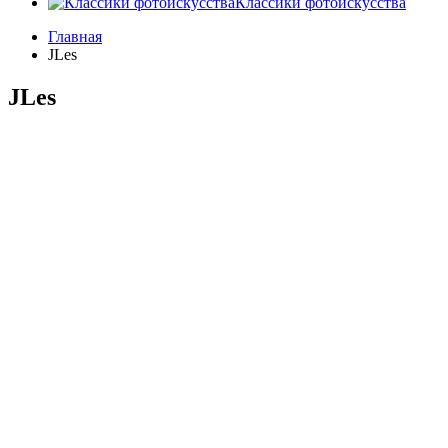
Классики фотоискусства
Главная
JLes
JLes