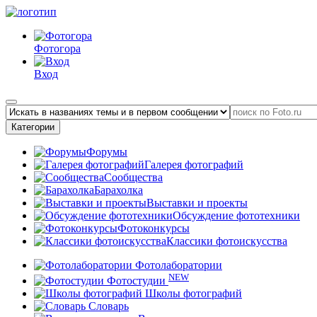
Фотогора
Вход
Категории
Форумы
Галерея фотографий
Сообщества
Барахолка
Выставки и проекты
Обсуждение фототехники
Фотоконкурсы
Классики фотоискусства
Фотолаборатории
NEW
Фотостудии
Школы фотографий
Словарь