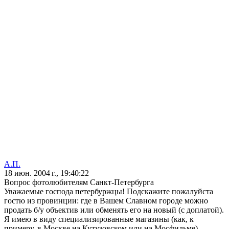
А.П.
18 июн. 2004 г., 19:40:22
Вопрос фотолюбителям Санкт-Петербурга
Уважаемые господа петербуржцы! Подскажите пожалуйста
гостю из провинции: где в Вашем Славном городе можно
продать б/у объектив или обменять его на новый (с доплатой).
Я имею в виду специализированные магазины (как, к
примеру, в Москве на Кутузовском или на Мосфильме).