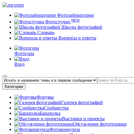
Фотолаборатории
NEW
Фотостудии
Школы фотографий
Словарь
Вопросы и ответы
Фотогора
Вход
Категории
Форумы
Галерея фотографий
Сообщества
Барахолка
Выставки и проекты
Обсуждение фототехники
Фотоконкурсы