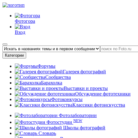
Фотогора
Вход
Категории
Форумы
Галерея фотографий
Сообщества
Барахолка
Выставки и проекты
Обсуждение фототехники
Фотоконкурсы
Классики фотоискусства
Фотолаборатории
NEW
Фотостудии
Школы фотографий
Словарь