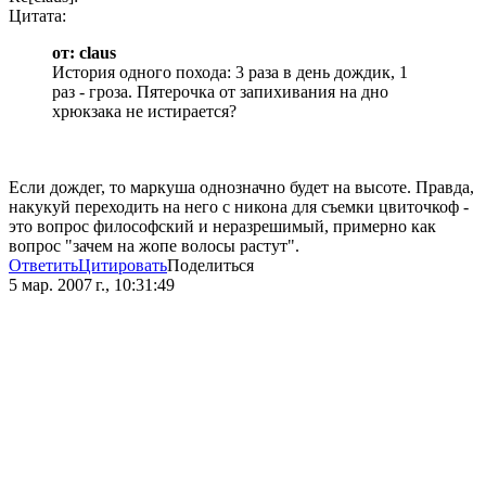
Цитата:
от: claus
История одного похода: 3 раза в день дождик, 1
раз - гроза. Пятерочка от запихивания на дно
хрюкзака не истирается?
Если дождег, то маркуша однозначно будет на высоте. Правда,
накукуй переходить на него с никона для съемки цвиточкоф -
это вопрос философский и неразрешимый, примерно как
вопрос "зачем на жопе волосы растут".
Ответить
Цитировать
Поделиться
5 мар. 2007 г., 10:31:49