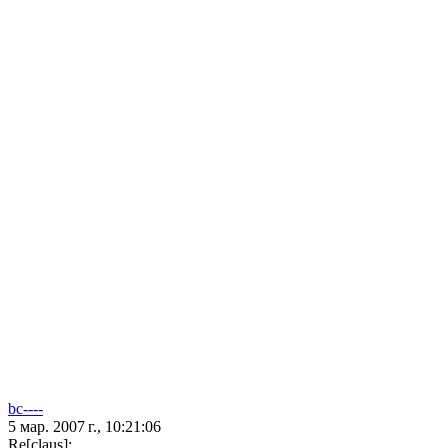
bc----
5 мар. 2007 г., 10:21:06
Re[claus]: