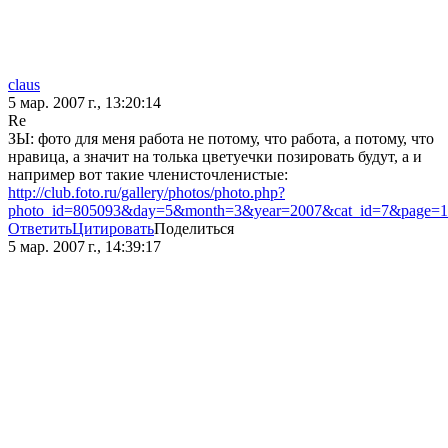
claus
5 мар. 2007 г., 13:20:14
Re
ЗЫ: фото для меня работа не потому, что работа, а потому, что
нравица, а значит на толька цветуечки позировать будут, а и
например вот такие членисточленистые:
http://club.foto.ru/gallery/photos/photo.php?
photo_id=805093&day=5&month=3&year=2007&cat_id=7&page=1&
Ответить
Цитировать
Поделиться
5 мар. 2007 г., 14:39:17