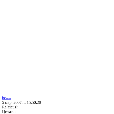
bc----
5 мар. 2007 г., 15:50:20
Re[claus]:
Цитата: