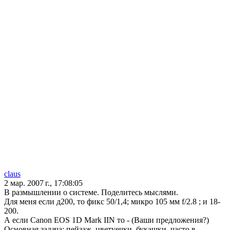
claus
2 мар. 2007 г., 17:08:05
В размышлении о системе. Поделитесь мыслями.
Для меня если д200, то фикс 50/1,4; микро 105 мм f/2.8 ; и 18-
200.
А если Canon EOS 1D Mark IIN то - (Ваши предложения?)
Основная задача: пейзаж, цветуечки, букашки, часто в