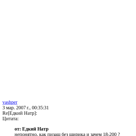
vashper
3 мар. 2007 г., 00:35:31
Re[Едкий Натр]:
Цитата:
от: Едкий Натр
непонятно, как пизаш без ширика и зачем 18-200 ?