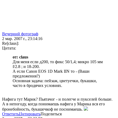
Вечерний фотограф
2 мар. 2007 г., 23:14:16
Re[claus]:
Цитата:
от: claus
Для меня если д200, то фикс 50/1,4; микро 105 мм
f/2.8 ; и 18-200.
А если Canon EOS 1D Mark IIN то - (Ваши
предложения?)
Основная задача: пейзаж, цветуечки, букашки,
часто в бродячих условиях.
Нафига тут Марик? Пьятачог - и полегче и пукселей больше.
А в непогоду, когда понимаешь нафига у Марика вся его
бронебойность, букашечкоф не поснимаешь.
Ответить
Цитировать
Поделиться