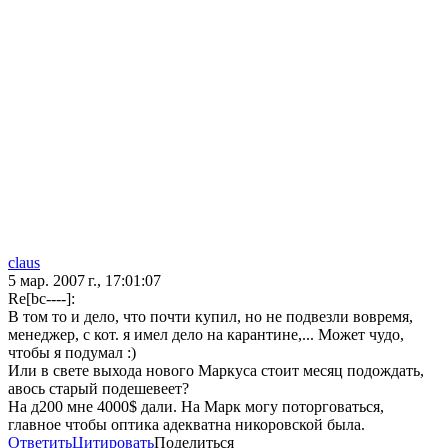
claus
5 мар. 2007 г., 17:01:07
Re[bc----]:
В том то и дело, что почти купил, но не подвезли вовремя,
менеджер, с кот. я имел дело на карантине,... Может чудо,
чтобы я подумал :)
Или в свете выхода нового Маркуса стоит месяц подождать,
авось старый подешевеет?
На д200 мне 4000$ дали. На Марк могу поторговаться,
главное чтобы оптика адекватна никоровской была.
Ответить
Цитировать
Поделиться