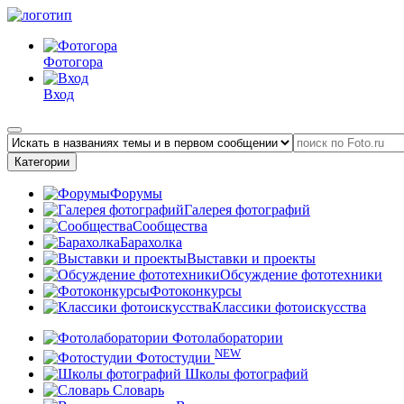
Фотогора
Вход
Категории
Форумы
Галерея фотографий
Сообщества
Барахолка
Выставки и проекты
Обсуждение фототехники
Фотоконкурсы
Классики фотоискусства
Фотолаборатории
NEW
Фотостудии
Школы фотографий
Словарь