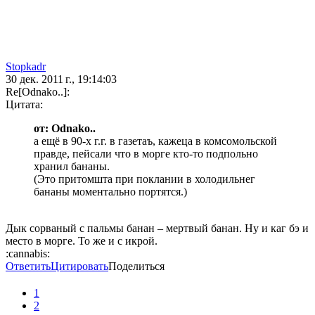
Stopkadr
30 дек. 2011 г., 19:14:03
Re[Odnako..]:
Цитата:
от: Odnako..
а ещё в 90-х г.г. в газетаъ, кажеца в комсомольской
правде, пейсали что в морге кто-то подпольно
хранил бананы.
(Это притомшта при поклании в холодильнег
бананы моментально портятся.)
Дык сорваный с пальмы банан – мертвый банан. Ну и каг бэ и
место в морге. То же и с икрой.
:cannabis:
Ответить
Цитировать
Поделиться
1
2