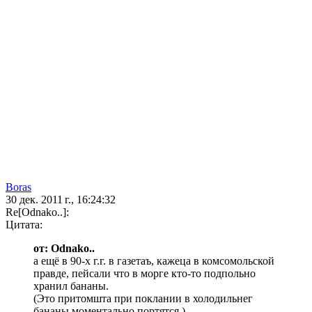
Boras
30 дек. 2011 г., 16:24:32
Re[Odnako..]:
Цитата:
от: Odnako..
а ещё в 90-х г.г. в газетаъ, кажеца в комсомольской
правде, пейсали что в морге кто-то подпольно
хранил бананы.
(Это притомшта при поклании в холодильнег
бананы моментально портятся.)