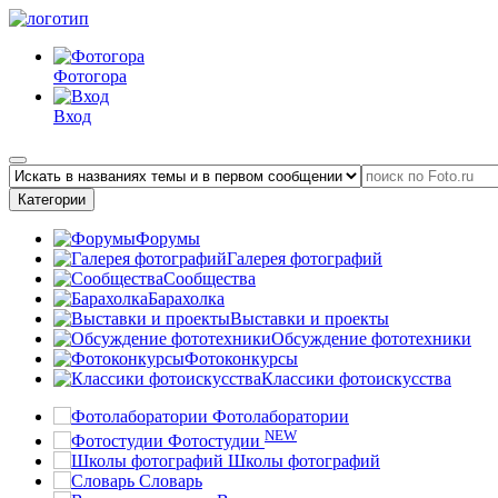
Фотогора
Вход
Категории
Форумы
Галерея фотографий
Сообщества
Барахолка
Выставки и проекты
Обсуждение фототехники
Фотоконкурсы
Классики фотоискусства
Фотолаборатории
NEW
Фотостудии
Школы фотографий
Словарь