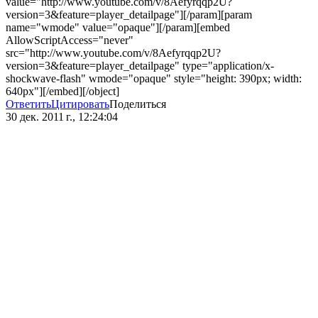
value="http://www.youtube.com/v/8Aefyrqqp2U?
version=3&feature=player_detailpage"][/param][param
name="wmode" value="opaque"][/param][embed
AllowScriptAccess="never"
src="http://www.youtube.com/v/8Aefyrqqp2U?
version=3&feature=player_detailpage" type="application/x-
shockwave-flash" wmode="opaque" style="height: 390px; width:
640px"][/embed][/object]
Ответить
Цитировать
Поделиться
30 дек. 2011 г., 12:24:04