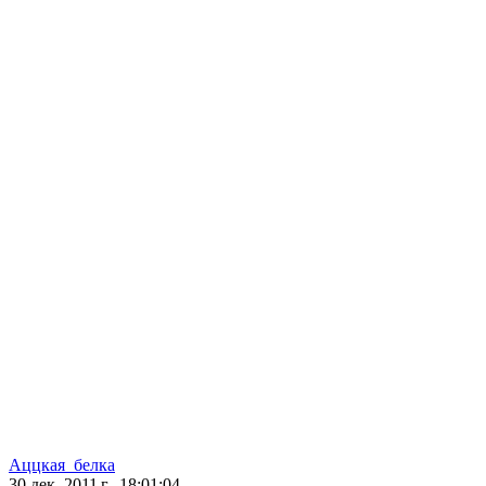
Аццкая_белка
30 дек. 2011 г., 18:01:04