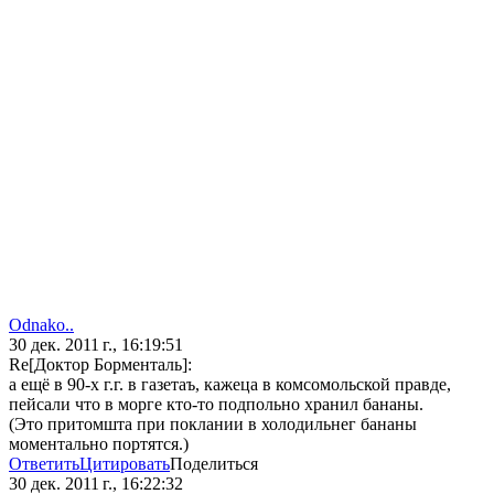
Odnako..
30 дек. 2011 г., 16:19:51
Re[Доктор Борменталь]:
а ещё в 90-х г.г. в газетаъ, кажеца в комсомольской правде,
пейсали что в морге кто-то подпольно хранил бананы.
(Это притомшта при поклании в холодильнег бананы
моментально портятся.)
Ответить
Цитировать
Поделиться
30 дек. 2011 г., 16:22:32