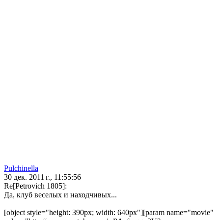
Pulchinella
30 дек. 2011 г., 11:55:56
Re[Petrovich 1805]:
Да, клуб веселых и находчивых...
[object style="height: 390px; width: 640px"][param name="movie"