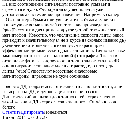
На них соотношение сигнал/шум постоянно убывает и
стремится к нулю. Фильтрация осуществляется уже
устройством
системой воспроизведения. Например: сканер -
ПО - принтер - бумага или увеличитель - бумага. Зависит
напрямую от возможностей системы воспроизведения.
[quot]Рассмотим для примера другое устройство - аналоговый
магнитофон. Известно, что увеличение скорости ленты вдвое
приводит к значительному (я не в курсе на сколько именно дБ)
увеличению отношения сигнал/шум, что расширяет
эффективный динамический диапазон записи. Точно такая же
закономерность есть и в аналоговой фотографии. Только в
отличие от фотографов, звуковики точно знают, сколько dB
они выиграют, если вдвое увеличат расходную площадь
ленты.[/quot]Существуют кассетные аналоговые
магнитофоны, играющие не хуже бобинных.
Говоря о ДД, подразумевают исключительно плотности, а не
размер зерна. ДД и детализация это вещи разные.
Динамический диапазон допотопного ч/б ксерокса точно
такой же как и ДД ксерокса современного. "От чёрного до
белого".
Ответить
Цитировать
Поделиться
1 июн. 2014 г., 01:07:27