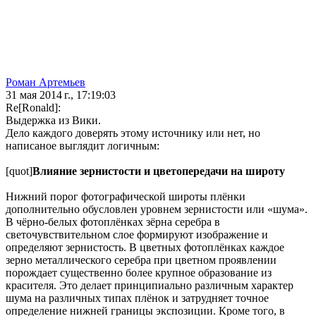
Роман Артемьев
31 мая 2014 г., 17:19:03
Re[Ronald]:
Выдержка из Вики.
Дело каждого доверять этому источнику или нет, но
написаное выглядит логичным:
[quot]
Влияние зернистости и цветопередачи на широту
Нижний порог фотографической широты плёнки
дополнительно обусловлен уровнем зернистости или «шума».
В чёрно-белых фотоплёнках зёрна серебра в
светочувствительном слое формируют изображение и
определяют зернистость. В цветных фотоплёнках каждое
зерно металлического серебра при цветном проявлении
порождает существенно более крупное образование из
красителя. Это делает принципиально различным характер
шума на различных типах плёнок и затрудняет точное
определение нижней границы экспозиции. Кроме того, в