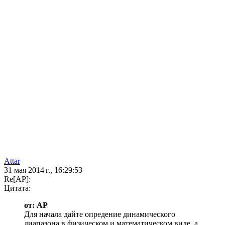
Attar
31 мая 2014 г., 16:29:53
Re[AP]:
Цитата:
от: AP
Для начала дайте опредение динамического
диапазона в физическом и математическом виде, а