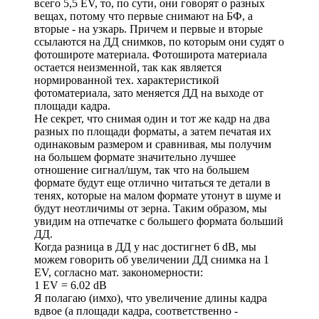
всего 5,5 EV, то, по сути, они говорят о разных
вещах, потому что первые снимают на БФ, а
вторые - на узкарь. Причем и первые и вторые
ссылаются на ДД снимков, по которым они судят о
фотошироте материала. Фотоширота материала
остается неизменной, так как является
нормированной тех. характеристикой
фотоматериала, зато меняется ДД на выходе от
площади кадра.
Не секрет, что снимая один и тот же кадр на два
разных по площади форматы, а затем печатая их
одинаковым размером и сравнивая, мы получим
на большем формате значительно лучшее
отношение сигнал/шум, так что на большем
формате будут еще отлично читаться те детали в
тенях, которые на малом формате утонут в шуме и
будут неотличимы от зерна. Таким образом, мы
увидим на отпечатке с большего формата больший
ДД.
Когда разница в ДД у нас достигнет 6 dB, мы
можем говорить об увеличении ДД снимка на 1
EV, согласно мат. закономерности:
1 EV = 6.02 dB
Я полагаю (имхо), что увеличение длины кадра
вдвое (а площади кадра, соответственно -