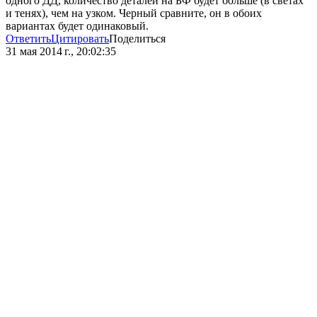
одного ДД, количество деталей на БФ будет больше (в светах
и тенях), чем на узком. Черный сравните, он в обоих
вариантах будет одинаковый.
Ответить
Цитировать
Поделиться
31 мая 2014 г., 20:02:35