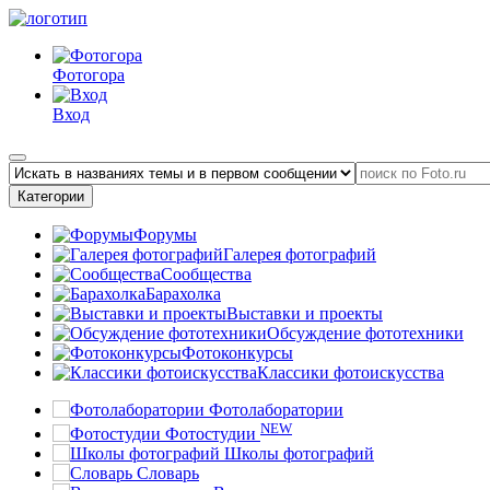
Фотогора
Вход
Категории
Форумы
Галерея фотографий
Сообщества
Барахолка
Выставки и проекты
Обсуждение фототехники
Фотоконкурсы
Классики фотоискусства
Фотолаборатории
NEW
Фотостудии
Школы фотографий
Словарь