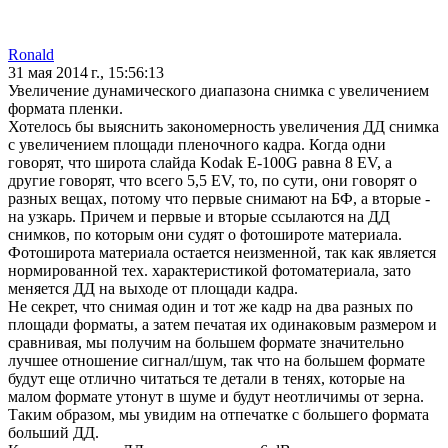
Ronald
31 мая 2014 г., 15:56:13
Увеличение дунамического диапазона снимка с увеличением
формата пленки.
Хотелось бы выяснить закономерность увеличения ДД снимка
с увеличением площади пленочного кадра. Когда одни
говорят, что широта слайда Kodak E-100G равна 8 EV, а
другие говорят, что всего 5,5 EV, то, по сути, они говорят о
разных вещах, потому что первые снимают на БФ, а вторые -
на узкарь. Причем и первые и вторые ссылаются на ДД
снимков, по которым они судят о фотошироте материала.
Фотоширота материала остается неизменной, так как является
нормированной тех. характеристикой фотоматериала, зато
меняется ДД на выходе от площади кадра.
Не секрет, что снимая один и тот же кадр на два разных по
площади форматы, а затем печатая их одинаковым размером и
сравнивая, мы получим на большем формате значительно
лучшее отношение сигнал/шум, так что на большем формате
будут еще отлично читаться те детали в тенях, которые на
малом формате утонут в шуме и будут неотличимы от зерна.
Таким образом, мы увидим на отпечатке с большего формата
больший ДД.