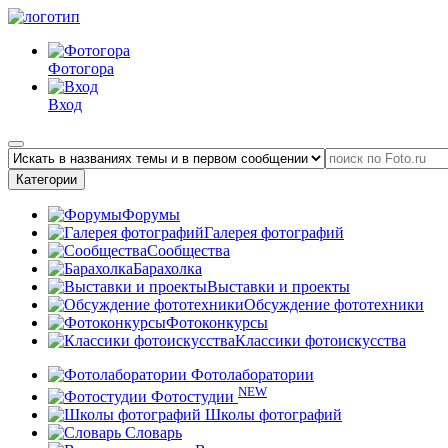
Фотогора
Вход
Категории
Форумы
Галерея фотографий
Сообщества
Барахолка
Выставки и проекты
Обсуждение фототехники
Фотоконкурсы
Классики фотоискусства
Фотолаборатории
NEW
Фотостудии
Школы фотографий
Словарь