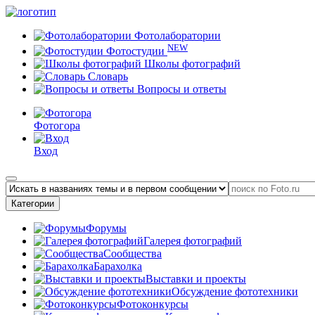
Фотолаборатории
NEW
Фотостудии
Школы фотографий
Словарь
Вопросы и ответы
Фотогора
Вход
Категории
Форумы
Галерея фотографий
Сообщества
Барахолка
Выставки и проекты
Обсуждение фототехники
Фотоконкурсы