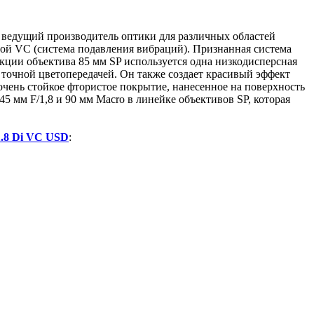
, ведущий производитель оптики для различных областей
мой VC (система подавления вибраций). Признанная система
кции объектива 85 мм SP используется одна низкодисперсная
 точной цветопередачей. Он также создает красивый эффект
очень стойкое фтористое покрытие, нанесенное на поверхность
5 мм F/1,8 и 90 мм Macro в линейке объективов SP, которая
.8 Di VC USD
: