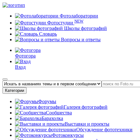
Фотолаборатории
NEW
Фотостудии
Школы фотографий
Словарь
Вопросы и ответы
Фотогора
Вход
Категории
Форумы
Галерея фотографий
Сообщества
Барахолка
Выставки и проекты
Обсуждение фототехники
Фотоконкурсы