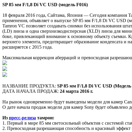
SP 85 мм F/1,8 Di VC USD (модель F016)
18 февраля 2016 года, Сайтама, Япония — Сегодня компания Ta
применения, объявляет о выпуске SP 85 мм F/1,8 Di VC USD (м
Tamron VC позволяет создавать снимки без использования шта
(LD) линза и одна сверхнизкодисперсная (XLD) линза для мин
боке, привлекающий внимание к основному объекту съемки. Кр
верхнего элемента, предотвращает образование конденсата и на
расширяется с 2015 года.
Максимальная коррекция аберраций и превосходная разрешающ
НАЗВАНИЕ ПРОДУКТА:
SP 85 мм F/1,8 Di VC USD (Модель
ДАТА НАЧАЛА ПРОДАЖ:
24 марта 2016 г.
На рынок одновременно будут выведены модели для камер Can
О дате начала продаж модели для камер Sony будет объявлено 
Из
пресс-релиза
тамрон:
1. Первый в мире 85 мм светосильный объектив с системой ст
2. Превосходная разрешающая способность и красивый эффект 