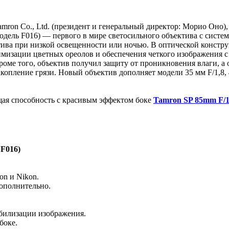
mron Co., Ltd. (президент и генеральный директор: Морио Оно)
одель F016) — первого в мире светосильного объектива с систе
тива при низкой освещенности или ночью. В оптической констру
имизации цветных ореолов и обеспечения четкого изображения с
оме того, объектив получил защиту от проникновения влаги, а 
копление грязи. Новый объектив дополняет модели 35 мм F/1,8, 4
ая способность с красивым эффектом боке
Tamron SP 85mm F/1
 F016)
on и Nikon.
дополнительно.
абилизации изображения.
боке.