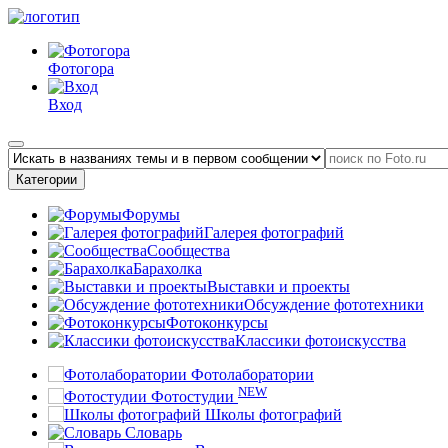
Фотогора
Вход
Категории
Форумы
Галерея фотографий
Сообщества
Барахолка
Выставки и проекты
Обсуждение фототехники
Фотоконкурсы
Классики фотоискусства
Фотолаборатории
NEW
Фотостудии
Школы фотографий
Словарь