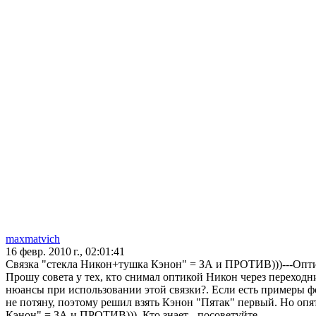
maxmatvich
16 февр. 2010 г., 02:01:41
Связка "стекла Никон+тушка Кэнон" = ЗА и ПРОТИВ)))---Оптик
Прошу совета у тех, кто снимал оптикой Никон через переходн
нюансы при использовании этой связки?. Если есть примеры фо
не потяну, поэтому решил взять Кэнон "Пятак" первый. Но опя
Кэнон" = ЗА и ПРОТИВ))). Кто знает - посоветуйте.