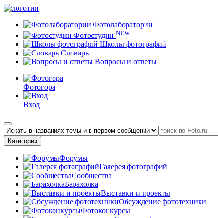
Фотолаборатории
NEW
Фотостудии
Школы фотографий
Словарь
Вопросы и ответы
Фотогора
Вход
Категории
Форумы
Галерея фотографий
Сообщества
Барахолка
Выставки и проекты
Обсуждение фототехники
Фотоконкурсы