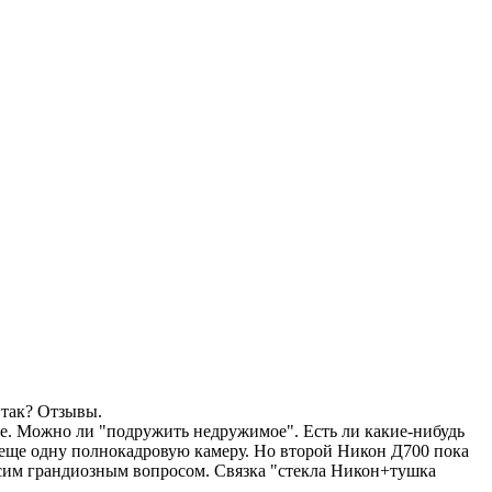
 так? Отзывы.
не. Можно ли "подружить недружимое". Есть ли какие-нибудь
ь еще одну полнокадровую камеру. Но второй Никон Д700 пока
я сим грандиозным вопросом. Связка "стекла Никон+тушка