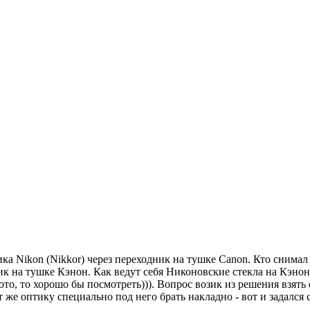
а Nikon (Nikkor) через переходник на тушке Canon. Кто снимал
ик на тушке Кэнон. Как ведут себя Никоновские стекла на Кэно
то, то хорошо бы посмотреть))). Вопрос возик из решения взят
т же оптику специально под него брать накладно - вот и задалс