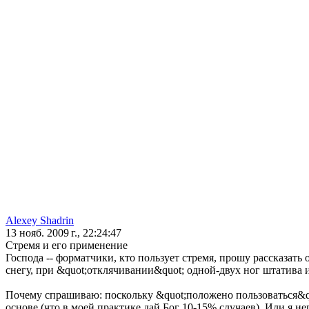
Alexey Shadrin
13 нояб. 2009 г., 22:24:47
Стремя и его применение
Господа -- форматчики, кто пользует стремя, прошу рассказать 
снегу, при &quot;отклячивании&quot; одной-двух ног штатива 
Почему спрашиваю: поскольку &quot;положено пользоваться&quot
основе (что в моей практике дай Бог 10-15% случаев). Или я не