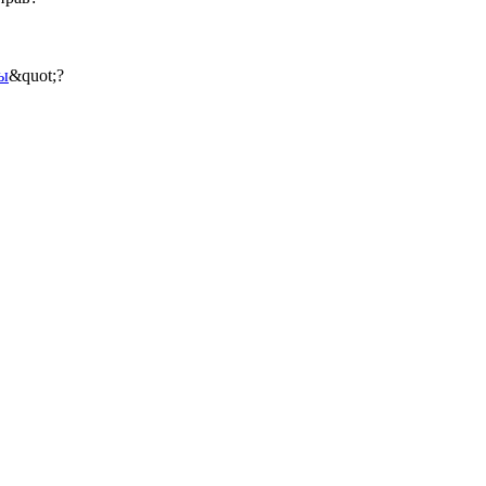
ы
&quot;?