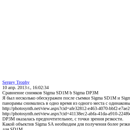
Sergey Trophy
10 апр. 2013 г., 16:02:34
Сравнение снимков Sigma SD1M b Sigma DP3M
Я был несколько обескуражен после съемки Sigma SD1M и Sig
панорамы снимались в одно время из одного места с одинаков
http://photosynth.net/view.aspx?cid=afe32812-e463-4070-bbf2-e7ae
http://photosynth.net/view.aspx?cid=41138ec2-abfa-41da-a910-224f
DP3M оказалась предпочтительнее, с точки зрения резкости.
Какой объектив Sigma SA необходим для получения более резки
для SD1M.