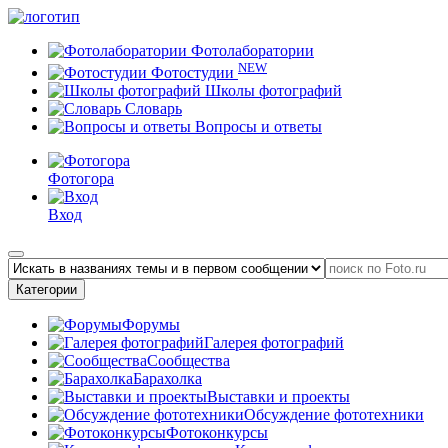
Фотолаборатории
NEW
Фотостудии
Школы фотографий
Словарь
Вопросы и ответы
Фотогора
Вход
Категории
Форумы
Галерея фотографий
Сообщества
Барахолка
Выставки и проекты
Обсуждение фототехники
Фотоконкурсы