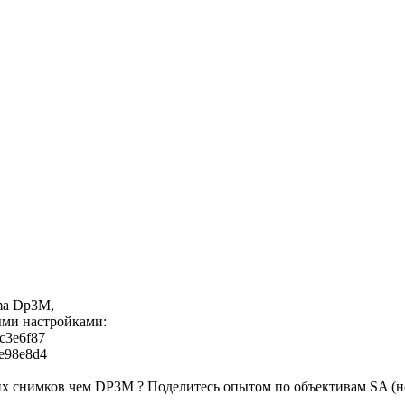
ma Dp3M,
ыми настройками:
2c3e6f87
6e98e8d4
х снимков чем DP3M ? Поделитесь опытом по объективам SA (нов