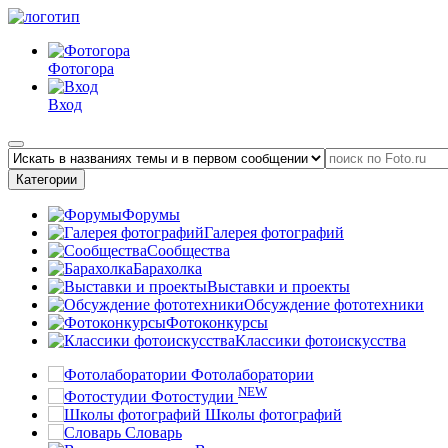
Фотогора
Вход
Категории
Форумы
Галерея фотографий
Сообщества
Барахолка
Выставки и проекты
Обсуждение фототехники
Фотоконкурсы
Классики фотоискусства
Фотолаборатории
NEW
Фотостудии
Школы фотографий
Словарь