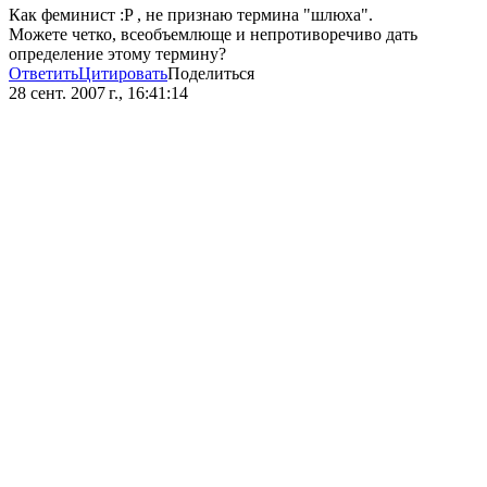
Как феминист :P , не признаю термина "шлюха".
Можете четко, всеобъемлюще и непротиворечиво дать
определение этому термину?
Ответить
Цитировать
Поделиться
28 сент. 2007 г., 16:41:14