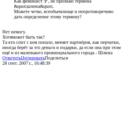
Как феминист :P , не признаю термина
&quot;шлюха&quot;.
Можете четко, всеобъемлюще и непротиворечиво
дать определение этому термину?
Нет немогу.
Хотяможет быть так?
Та кто спит с кем попало, меняет партнёров, как перчатки,
иногда берёт за это деньги и подарки, да если она при этом
ещё и из маленького провинциального города - Шлюха
Ответить
Цитировать
Поделиться
28 сент. 2007 г., 16:48:39