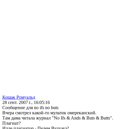
Кошак Ромуальд
28 сент. 2007 г., 16:05:16
Сообщение для no ifs no buts
Вчера смотрел какой-то мультик омереканский.
Там дама читала журнал "No Ifs & Ands & Buts & Butts".
Плагиат?
Илле плагиатор - Пелем Вудхауз?