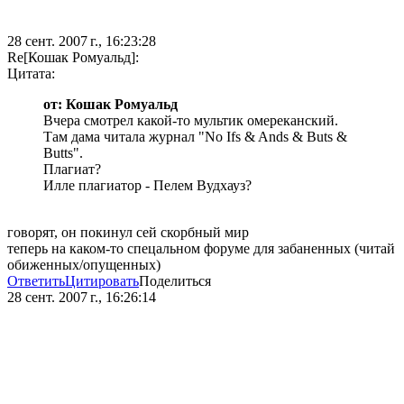
28 сент. 2007 г., 16:23:28
Re[Кошак Ромуальд]:
Цитата:
от: Кошак Ромуальд
Вчера смотрел какой-то мультик омереканский.
Там дама читала журнал "No Ifs & Ands & Buts &
Butts".
Плагиат?
Илле плагиатор - Пелем Вудхауз?
говорят, он покинул сей скорбный мир
теперь на каком-то спецальном форуме для забаненных (читай
обиженных/опущенных)
Ответить
Цитировать
Поделиться
28 сент. 2007 г., 16:26:14