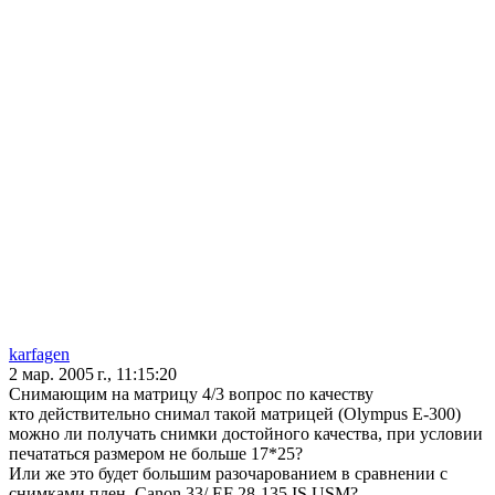
karfagen
2 мар. 2005 г., 11:15:20
Снимающим на матрицу 4/3 вопрос по качеству
кто действительно снимал такой матрицей (Olympus E-300)
можно ли получать снимки достойного качества, при условии
печататься размером не больше 17*25?
Или же это будет большим разочарованием в сравнении с
снимками плен. Canon 33/ EF 28-135 IS USM?