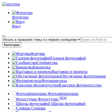
Фотогора
Вход
Категории
Форумы
Галерея фотографий
Сообщества
Барахолка
Выставки и проекты
Обсуждение фототехники
Фотоконкурсы
Классики фотоискусства
Фотолаборатории
NEW
Фотостудии
Школы фотографий
Словарь