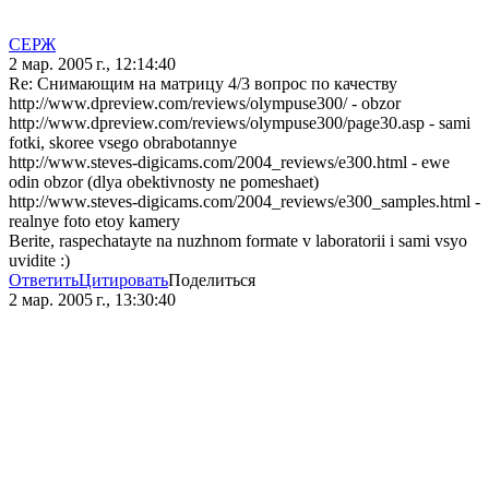
СЕРЖ
2 мар. 2005 г., 12:14:40
Re: Снимающим на матрицу 4/3 вопрос по качеству
http://www.dpreview.com/reviews/olympuse300/ - obzor
http://www.dpreview.com/reviews/olympuse300/page30.asp - sami
fotki, skoree vsego obrabotannye
http://www.steves-digicams.com/2004_reviews/e300.html - ewe
odin obzor (dlya obektivnosty ne pomeshaet)
http://www.steves-digicams.com/2004_reviews/e300_samples.html -
realnye foto etoy kamery
Berite, raspechatayte na nuzhnom formate v laboratorii i sami vsyo
uvidite :)
Ответить
Цитировать
Поделиться
2 мар. 2005 г., 13:30:40