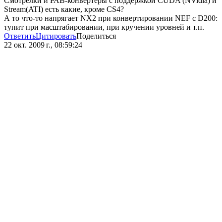
Смотрелки и РАВ-конвертеры с поддержкой CUDA (NVidia) и
Stream(ATI) есть какие, кроме CS4?
А то что-то напрягает NX2 при конвертировании NEF c D200:
тупит при масштабировании, при кручении уровней и т.п.
Ответить
Цитировать
Поделиться
22 окт. 2009 г., 08:59:24