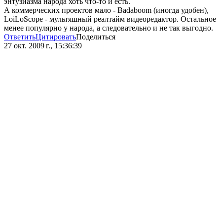
энтузиазма народа хоть что-то и есть.
А коммерческих проектов мало - Badaboom (иногда удобен),
LoiLoScope - мультяшный реалтайм видеоредактор. Остальное
менее популярно у народа, а следовательно и не так выгодно.
Ответить
Цитировать
Поделиться
27 окт. 2009 г., 15:36:39