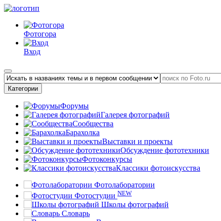
Фотогора
Вход
Категории
Форумы
Галерея фотографий
Сообщества
Барахолка
Выставки и проекты
Обсуждение фототехники
Фотоконкурсы
Классики фотоискусства
Фотолаборатории
NEW
Фотостудии
Школы фотографий
Словарь