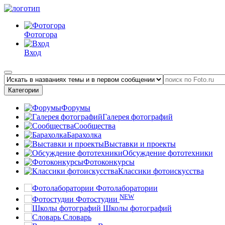
Фотогора
Вход
Категории
Форумы
Галерея фотографий
Сообщества
Барахолка
Выставки и проекты
Обсуждение фототехники
Фотоконкурсы
Классики фотоискусства
Фотолаборатории
NEW
Фотостудии
Школы фотографий
Словарь