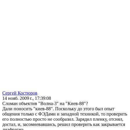
Сергей Костюров
14 нояб. 2009 г., 17:39:08
Сломан объектив "Волна-3" на "Киев-88"?
Дали поносить "киев-88". Поскольку до этого был опыт
общения только с ФЭДами и западной техникой, то проверить
его полностью просто не сообразил. Зарядил пленку, отснял,
достал, и, засомневавшись, решил проверить как закрывается
диафрагма.