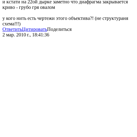
и кстати на 22ой дырке заметно что диафрагма закрывается
криво - грубо гря овалом
у кого нить есть чертежи этого объектива?! (не структураня
схема!!!)
Ответить
Цитировать
Поделиться
2 мар. 2010 г., 18:41:36