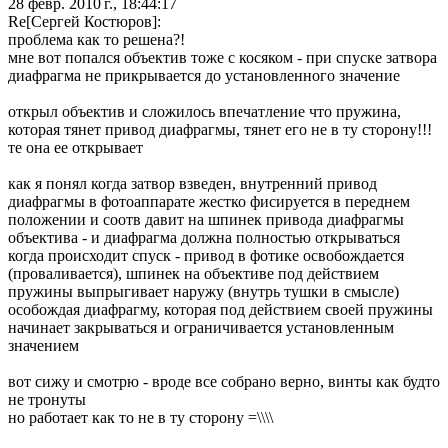
28 февр. 2010 г., 18:44:17
Re[Сергей Костюров]:
проблема как то решена?!
мне вот попался объектив тоже с косяком - при спуске затвора
диафрагма не прикрывается до установленного значение
открыл объектив и сложилось впечатление что пружина,
которая тянет привод диафрагмы, тянет его не в ту сторону!!!
те она ее открывает
как я понял когда затвор взведен, внутренний привод
диафрагмы в фотоаппарате жестко фисируется в переднем
положении и соотв давит на шпинек привода диафрагмы
объектива - и диафрагма должна полностью открываться
когда происходит спуск - привод в фотике освобождается
(проваливается), шпинек на объективе под действием
пружины выпрыгивает наружу (внутрь тушки в смысле)
особождая диафрагму, которая под действием своей пружины
начинает закрываться и ограничивается установленным
значением
вот сижу и смотрю - вроде все собрано верно, винты как будто
не тронуты
но работает как то не в ту сторону =\\\\