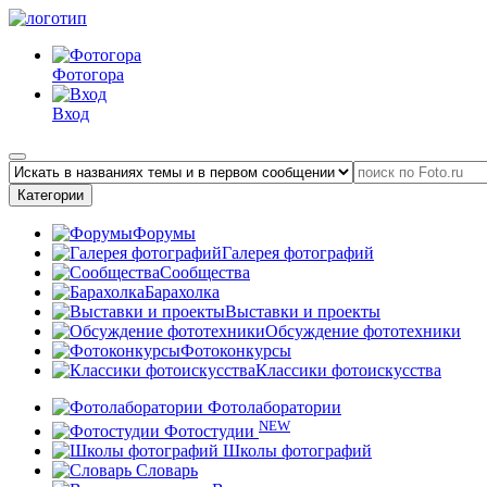
Фотогора
Вход
Категории
Форумы
Галерея фотографий
Сообщества
Барахолка
Выставки и проекты
Обсуждение фототехники
Фотоконкурсы
Классики фотоискусства
Фотолаборатории
NEW
Фотостудии
Школы фотографий
Словарь