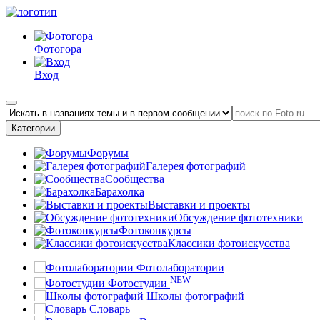
Фотогора
Вход
Категории
Форумы
Галерея фотографий
Сообщества
Барахолка
Выставки и проекты
Обсуждение фототехники
Фотоконкурсы
Классики фотоискусства
Фотолаборатории
NEW
Фотостудии
Школы фотографий
Словарь