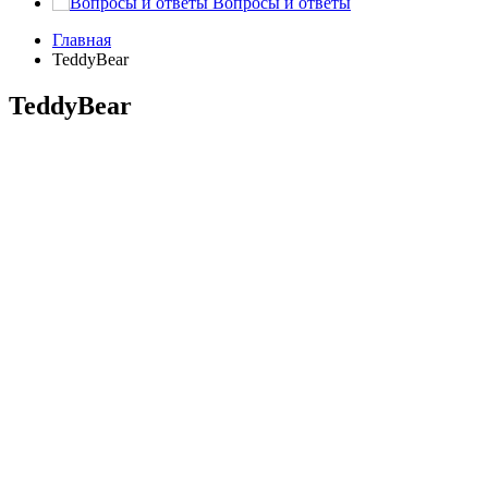
Вопросы и ответы
Главная
TeddyBear
TeddyBear