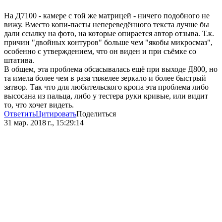
На Д7100 - камере с той же матрицей - ничего подобного не
вижу. Вместо копи-пасты непереведённого текста лучше бы
дали ссылку на фото, на которые опирается автор отзыва. Т.к.
причин "двойных контуров" больше чем "якобы микросмаз",
особенно с утверждением, что он виден и при съёмке со
штатива.
В общем, эта проблема обсасывалась ещё при выходе Д800, но
та имела более чем в раза тяжелее зеркало и более быстрый
затвор. Так что для любительского кропа эта проблема либо
высосана из пальца, либо у тестера руки кривые, или видит
то, что хочет видеть.
Ответить
Цитировать
Поделиться
31 мар. 2018 г., 15:29:14