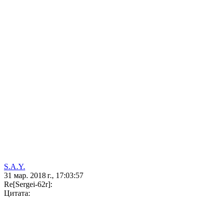
S.A.Y.
31 мар. 2018 г., 17:03:57
Re[Sergei-62r]:
Цитата: