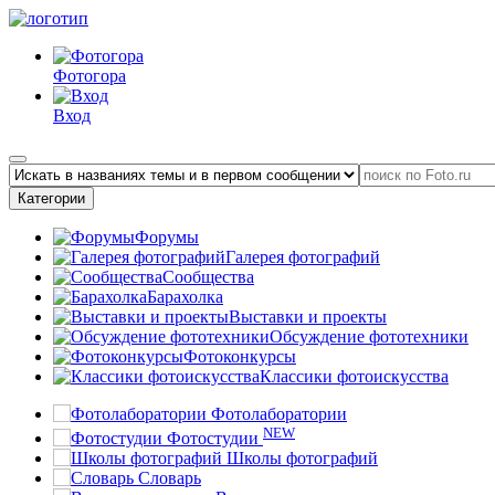
Фотогора
Вход
Категории
Форумы
Галерея фотографий
Сообщества
Барахолка
Выставки и проекты
Обсуждение фототехники
Фотоконкурсы
Классики фотоискусства
Фотолаборатории
NEW
Фотостудии
Школы фотографий
Словарь