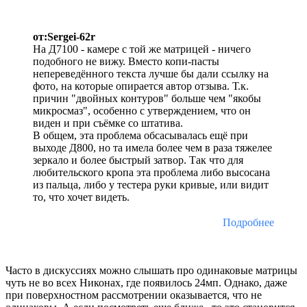
от:Sergei-62r
На Д7100 - камере с той же матрицей - ничего
подобного не вижу. Вместо копи-пасты
непереведённого текста лучше бы дали ссылку на
фото, на которые опирается автор отзыва. Т.к.
причин "двойных контуров" больше чем "якобы
микросмаз", особенно с утверждением, что он
виден и при съёмке со штатива.
В общем, эта проблема обсасывалась ещё при
выходе Д800, но та имела более чем в раза тяжелее
зеркало и более быстрый затвор. Так что для
любительского кропа эта проблема либо высосана
из пальца, либо у тестера руки кривые, или видит
то, что хочет видеть.
Подробнее
Часто в дискуссиях можно слышать про одинаковые матрицы
чуть не во всех Никонах, где появилось 24мп. Однако, даже
при поверхностном рассмотрении оказывается, что не