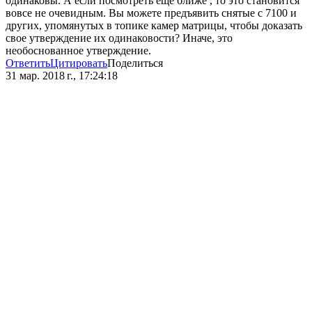
одинаковы. А если посмотреть еще ближе , то это становится
вовсе не очевидным. Вы можете предъявить снятые с 7100 и
других, упомянутых в топике камер матрицы, чтобы доказать
свое утверждение их одинаковости? Иначе, это
необоснованное утверждение.
Ответить
Цитировать
Поделиться
31 мар. 2018 г., 17:24:18