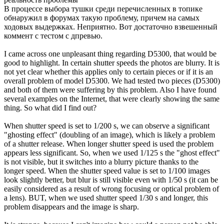
В процессе выбора тушки среди перечисленных в топике
обнаружил в форумах такую проблему, причем на самых
ходовых выдержках. Неприятно. Вот достаточно взвешенный
коммент с тестом с дпревью.
I came across one unpleasant thing regarding D5300, that would be
good to highlight. In certain shutter speeds the photos are blurry. It is
not yet clear whether this applies only to certain pieces or if it is an
overall problem of model D5300. We had tested two pieces (D5300)
and both of them were suffering by this problem. Also I have found
several examples on the Internet, that were clearly showing the same
thing. So what did I find out?
When shutter speed is set to 1/200 s, we can observe a significant
"ghosting effect" (doubling of an image), which is likely a problem
of a shutter release. When longer shutter speed is used the problem
appears less significant. So, when we used 1/125 s the "ghost effect"
is not visible, but it switches into a blurry picture thanks to the
longer speed. When the shutter speed value is set to 1/100 images
look slightly better, but blur is still visible even with 1/50 s (it can be
easily considered as a result of wrong focusing or optical problem of
a lens). BUT, when we used shutter speed 1/30 s and longer, this
problem disappears and the image is sharp.