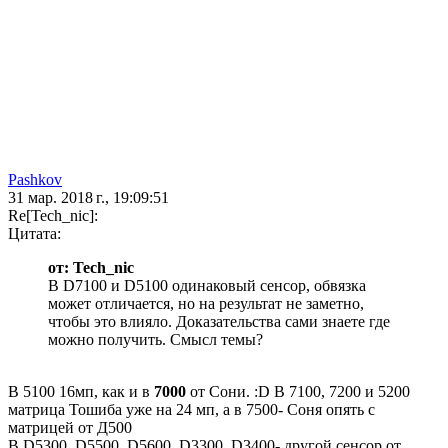
Pashkov
31 мар. 2018 г., 19:09:51
Re[Tech_nic]:
Цитата:
от: Tech_nic
В D7100 и D5100 одинаковый сенсор, обвязка
может отличается, но на результат не заметно,
чтобы это влияло. Доказательства сами знаете где
можно получить. Смысл темы?
В 5100 16мп, как и в
7000
от Сони. :D В 7100, 7200 и 5200
матрица Тошиба уже на 24 мп, а в 7500- Соня опять с
матрицей от Д500
В D5300, D5500, D5600, D3300, D3400- другой сенсор от