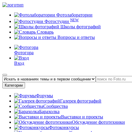
Фотолаборатории
NEW
Фотостудии
Школы фотографий
Словарь
Вопросы и ответы
Фотогора
Вход
Категории
Форумы
Галерея фотографий
Сообщества
Барахолка
Выставки и проекты
Обсуждение фототехники
Фотоконкурсы