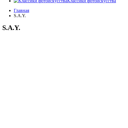
Классики фотоискусства
Главная
S.A.Y.
S.A.Y.