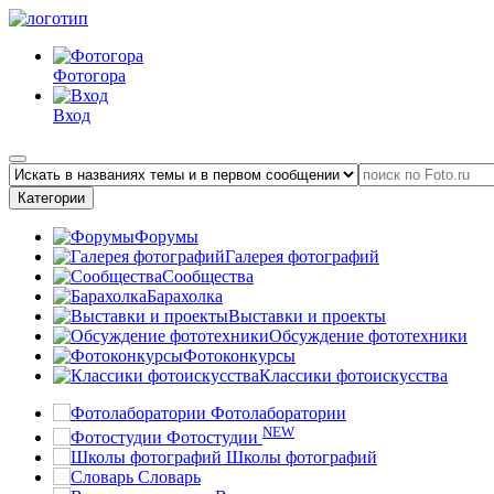
Фотогора
Вход
Категории
Форумы
Галерея фотографий
Сообщества
Барахолка
Выставки и проекты
Обсуждение фототехники
Фотоконкурсы
Классики фотоискусства
Фотолаборатории
NEW
Фотостудии
Школы фотографий
Словарь