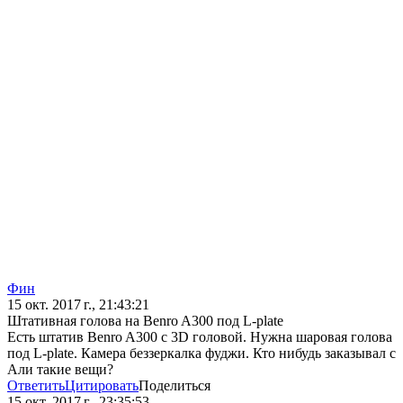
Фин
15 окт. 2017 г., 21:43:21
Штативная голова на Benro A300 под L-plate
Есть штатив Benro A300 с 3D головой. Нужна шаровая голова
под L-plate. Камера беззеркалка фуджи. Кто нибудь заказывал с
Али такие вещи?
Ответить
Цитировать
Поделиться
15 окт. 2017 г., 23:35:53