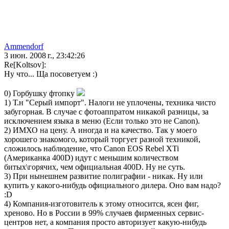
Ammendorf
3 июн. 2008 г., 23:42:26
Re[Koltsov]:
Ну что... Ща посоветуем :)
0) Горбушку фтопку
1) Т.н "Серый импорт". Налоги не уплочены, техника чисто
забугорная. В случае с фотоаппратом никакой разницы, за
исключением языка в меню (Если только это не Canon).
2) ИМХО на цену. А иногда и на качество. Так у моего
хорошего знакомого, который торгует разной техникой,
сложилось наблюдение, что Canon EOS Rebel XTi
(Американка 400D) идут с меньшим количеством
битых\горячих, чем официальная 400D. Ну не суть.
3) При нынешнем развитие полиграфии - никак. Ну или
купить у какого-нибудь официального дилера. Оно вам надо?
:D
4) Компания-изготовитель к этому относится, ясен фиг,
хреново. Но в России в 99% случаев фирменных сервис-
центров нет, а компания просто авторизует какую-нибудь