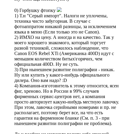
0) Горбушку фтопку
1) Т.н "Серый импорт". Налоги не уплочены,
техника чисто забугорная. В случае с
фотоаппратом никакой разницы, за исключением
языка в меню (Если только это не Canon).
2) ИМХО на цену. А иногда и на качество. Так у
моего хорошего знакомого, который торгует
разной техникой, сложилось наблюдение, что
Canon EOS Rebel XTi (Американка 400D) идут с
меньшим количеством битых\горячих, чем
официальная 400D. Ну не суть.
3) При нынешнем развитие полиграфии - никак.
Ну или купить у какого-нибудь официального
дилера. Оно вам надо? :D
4) Компания-изготовитель к этому относится, ясен
фиг, хреново. Но в России в 99% случаев
фирменных сервис-центров нет, а компания
просто авторизует какую-нибудь местную лавочку.
При этом, лавочка серийными номерами и пр. не
располагает, поэтому берет все, на что есть
гарантия на фирменном бланке (См. п. 3 - при
нынешнем развитии полиграфии не проблема).