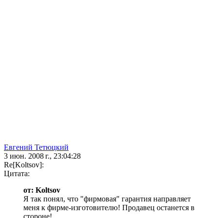
Евгений Тетюцкий
3 июн. 2008 г., 23:04:28
Re[Koltsov]:
Цитата:
от: Koltsov
Я так понял, что "фирмовая" гарантия направляет
меня к фирме-изготовителю! Продавец останется в
стороне!