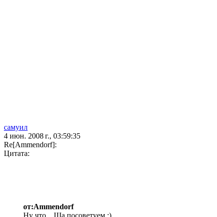
самуил
4 июн. 2008 г., 03:59:35
Re[Ammendorf]:
Цитата:
от:Ammendorf
Ну что... Ща посоветуем :)