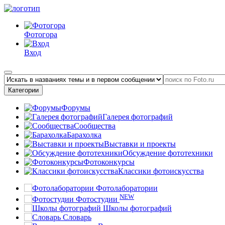
Фотогора
Вход
Категории
Форумы
Галерея фотографий
Сообщества
Барахолка
Выставки и проекты
Обсуждение фототехники
Фотоконкурсы
Классики фотоискусства
Фотолаборатории
NEW
Фотостудии
Школы фотографий
Словарь