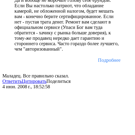
Да и вообще не морочьте голову себе ерундой.
Если Вы настолько патриот, что обладание
камерой, не обложенной налогом, будет мешать
вам - конечно берите сертифицированное. Если
нет - пустая трата денег. Ремонт вам сделают в
официальном сервисе (Упаси Бог вам туда
обратится - хачику с рынка больше доверия), к
тому-же продавец нередко дает гарантию и
стороннего сервиса. Часто гораздо более лучшего,
чем "авторизованный".
Подробнее
Маладец. Все правильно сказал.
Ответить
Цитировать
Поделиться
4 июн. 2008 г., 18:52:58