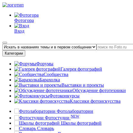
Фотогора
Вход
Категории
Форумы
Галерея фотографий
Сообщества
Барахолка
Выставки и проекты
Обсуждение фототехники
Фотоконкурсы
Классики фотоискусства
Фотолаборатории
NEW
Фотостудии
Школы фотографий
Словарь