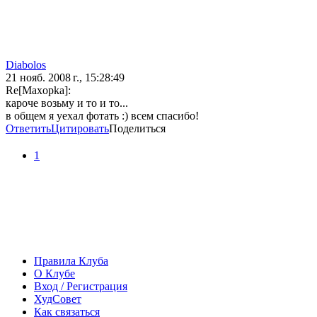
Diabolos
21 нояб. 2008 г., 15:28:49
Re[Maxopka]:
кароче возьму и то и то...
в общем я уехал фотать :) всем спасибо!
Ответить
Цитировать
Поделиться
1
Правила Клуба
О Клубе
Вход / Регистрация
ХудСовет
Как связаться