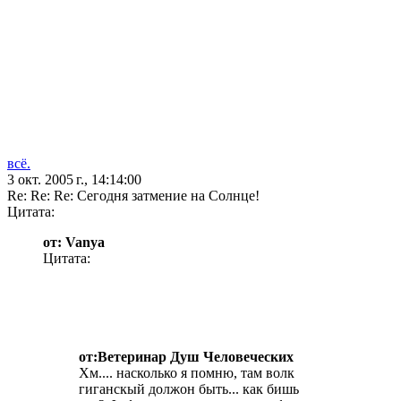
всё.
3 окт. 2005 г., 14:14:00
Re: Re: Re: Сегодня затмение на Солнце!
Цитата:
от: Vanya
Цитата:
от:Ветеринар Душ Человеческих
Хм.... насколько я помню, там волк
гиганскый должон быть... как бишь