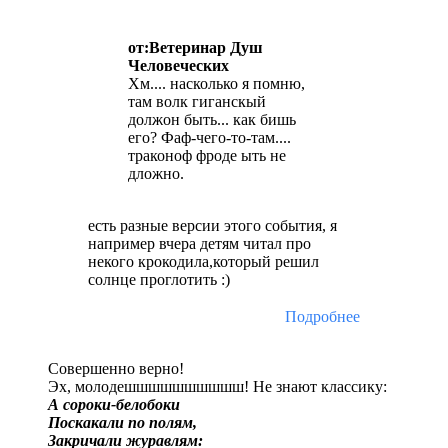
от:Ветеринар Душ
Человеческих
Хм.... насколько я помню,
там волк гиганскый
должон быть... как бишь
его? Фаф-чего-то-там....
траконоф фроде ыть не
дложно.
есть разные версии этого события, я
например вчера детям читал про
некого крокодила,который решил
солнце проглотить :)
Подробнее
Совершенно верно!
Эх, молодешшшшшшшшшш! Не знают классику:
А сороки-белобоки
Поскакали по полям,
Закричали журавлям: