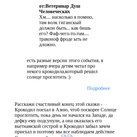
от:Ветеринар Душ
Человеческих
Хм.... насколько я помню,
там волк гиганскый
должон быть... как бишь
его? Фаф-чего-то-там....
траконоф фроде ыть не
дложно.
есть разные версии этого события, я
например вчера детям читал про
некого крокодила,который решил
солнце проглотить :)
Подробнее
Расскажи счастливый конец этой сказки -
Крокодил поехал в Азию, чтоб поскорее Солнце
проглотить, пока день не начался на Западе, да
дефку ему подсунули, а она оказалась его
вьетнамской сестрой и Крокодил забыл зачем
приехал и поэтому мы все наблюдаем действие