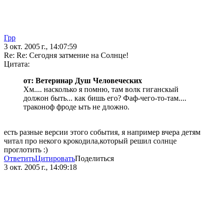
Грр
3 окт. 2005 г., 14:07:59
Re: Re: Сегодня затмение на Солнце!
Цитата:
от: Ветеринар Душ Человеческих
Хм.... насколько я помню, там волк гиганскый
должон быть... как бишь его? Фаф-чего-то-там....
траконоф фроде ыть не дложно.
есть разные версии этого события, я например вчера детям
читал про некого крокодила,который решил солнце
проглотить :)
Ответить
Цитировать
Поделиться
3 окт. 2005 г., 14:09:18