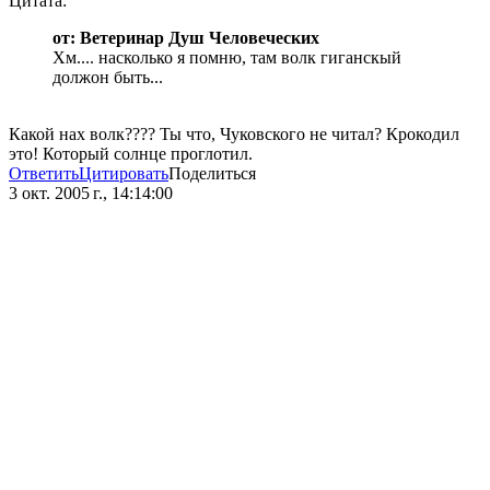
Цитата:
от: Ветеринар Душ Человеческих
Хм.... насколько я помню, там волк гиганскый
должон быть...
Какой нах волк???? Ты что, Чуковского не читал? Крокодил
это! Который солнце проглотил.
Ответить
Цитировать
Поделиться
3 окт. 2005 г., 14:14:00