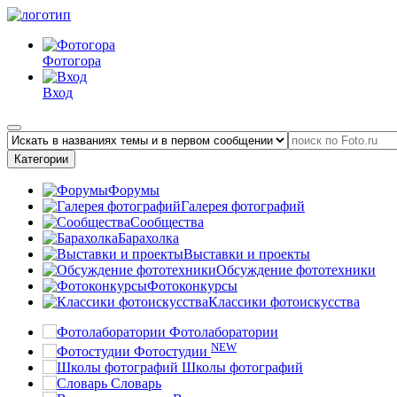
Фотогора
Вход
Категории
Форумы
Галерея фотографий
Сообщества
Барахолка
Выставки и проекты
Обсуждение фототехники
Фотоконкурсы
Классики фотоискусства
Фотолаборатории
NEW
Фотостудии
Школы фотографий
Словарь