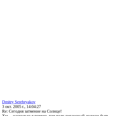
Dmitry Serebryakov
3 окт. 2005 г., 14:04:27
Re: Сегодня затмение на Солнце!
Хм.... насколько я помню, там волк гиганскый должон быть...