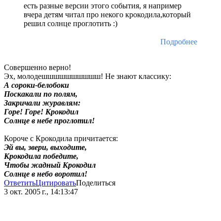
есть разные версии этого события, я например
вчера детям читал про некого крокодила,который
решил солнце проглотить :)
Подробнее
Совершенно верно!
Эх, молодешшшшшшшшшш! Не знают классику:
А сороки-белобоки
Поскакали по полям,
Закричали журавлям:
Горе! Горе! Крокодил
Солнце в небе проглотил!
Короче с Крокодила причитается:
Эй вы, звери, выходите,
Крокодила победите,
Чтобы жадный Крокодил
Солнце в небо воротил!
Ответить
Цитировать
Поделиться
3 окт. 2005 г., 14:13:47