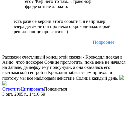
его? Фаф-чего-то-там.... траконоф
фроде ыть не дложно.
есть разные версии этого события, я например
вчера детям читал про некого крокодила,который
решил солнце проглотить :)
Подробнее
Расскажи счастливый конец этой сказки - Крокодил поехал в
Азию, чтоб поскорее Солнце проглотить, пока день не начался
на Западе, да дефку ему подсунули, а она оказалась его
вьетнамской сестрой и Крокодил забыл зачем приехал и
поэтому мы все наблюдаем действие Солнца каждый день.
Ответить
Цитировать
Поделиться
3 окт. 2005 г., 14:16:59