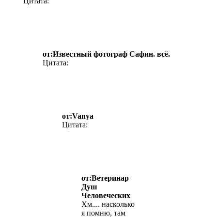
Цитата:
от:Известный фотограф Сафин. всё.
Цитата:
от:Vanya
Цитата:
от:Ветеринар
Душ
Человеческих
Хм.... насколько
я помню, там