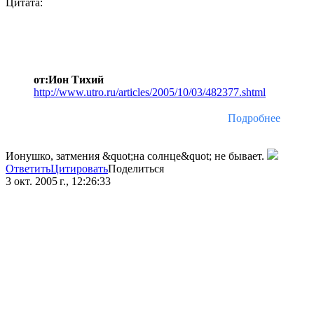
Цитата:
от:Ион Тихий
http://www.utro.ru/articles/2005/10/03/482377.shtml
Подробнее
Ионушко, затмения &quot;на солнце&quot; не бывает.
Ответить
Цитировать
Поделиться
3 окт. 2005 г., 12:26:33