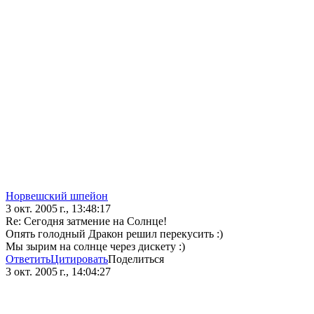
Норвешский шпейон
3 окт. 2005 г., 13:48:17
Re: Сегодня затмение на Солнце!
Опять голодный Дракон решил перекусить :)
Мы зырим на солнце через дискету :)
Ответить
Цитировать
Поделиться
3 окт. 2005 г., 14:04:27