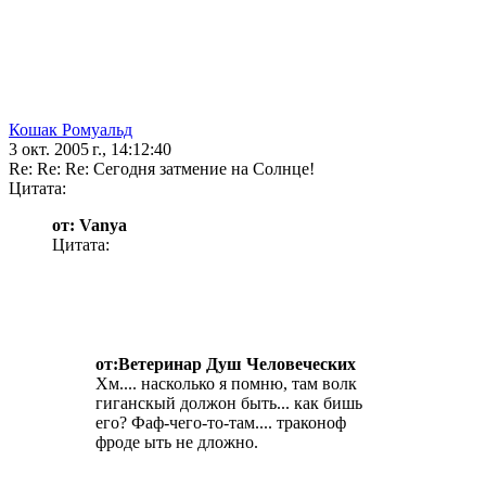
Кошак Ромуальд
3 окт. 2005 г., 14:12:40
Re: Re: Re: Сегодня затмение на Солнце!
Цитата:
от: Vanya
Цитата:
от:Ветеринар Душ Человеческих
Хм.... насколько я помню, там волк
гиганскый должон быть... как бишь
его? Фаф-чего-то-там.... траконоф
фроде ыть не дложно.