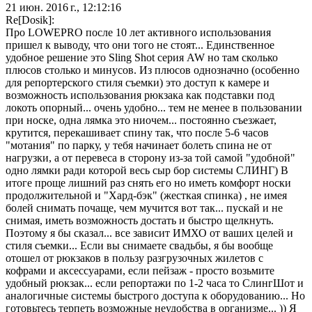
21 июн. 2016 г., 12:12:16
Re[Dosik]:
Про LOWEPRO после 10 лет активного использования
пришел к выводу, что они того не стоят... Единственное
удобное решение это Sling Shot серия AW но там сколько
плюсов столько и минусов. Из плюсов однозначно (особенно
для репортерского стиля съемки) это доступ к камере и
возможность использования рюкзака как подставки под
локоть опорный... очень удобно... тем не менее в пользовании
при носке, одна лямка это ниочем... постоянно съезжает,
крутится, перекашивает спину так, что после 5-6 часов
"мотания" по парку, у тебя начинает болеть спина не от
нагрузки, а от перевеса в сторону из-за той самой "удобной"
одно лямки ради которой весь сыр бор системы СЛИНГ) В
итоге проще лишний раз снять его но иметь комфорт носки
продолжительной и "Хард-бэк" (жесткая спинка) , не имея
болей снимать почаще, чем мучится вот так... пускай и не
снимая, иметь возможность достать и быстро щелкнуть.
Поэтому я бы сказал... все зависит ИМХО от ваших целей и
стиля съемки... Если вы снимаете свадьбы, я бы вообще
отошел от рюкзаков в пользу разгрузочных жилетов с
кофрами и аксессуарами, если пейзаж - просто возьмите
удобный рюкзак... если репортажи по 1-2 часа то СлингШот и
аналогичные системы быстрого доступа к оборудованию... Но
готовьтесь терпеть возможные неудобства в организме... )) Я