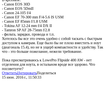
- Canon EOS 30D
- Canon EOS 5DmII
- Canon 24-105 f/4
- Canon EF 70-300 mm F/4-5.6 IS USM
- Canon EF 85mm f/1.8 USM
- Tokina AF 12-24 mm f/4 DX II
- Tamron SP AF 28-75mm f/2.8
- фильта, зарядки, провода и т.п.
Хотелось бы все это очень удобно с собой таскать с быстрым
доступом к камерам. Еще было бы не плохо вместить и ноут
(диагональ 15.4), но не в ущерб компактности и удобству. Так
что - это больше пожелание, нежели требование.
Пока присматриваюсь к LowePro Flipside 400 AW - нет
отделения для ноута, в остальном вроде все здорово. Что
посоветуете?
Ответить
Цитировать
Поделиться
15 июн. 2016 г., 11:50:33