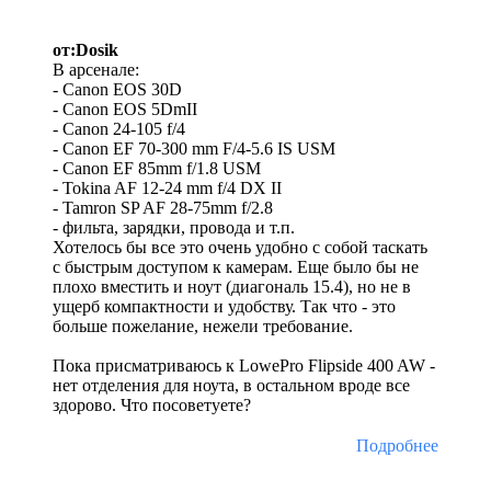
от:Dosik
В арсенале:
- Canon EOS 30D
- Canon EOS 5DmII
- Canon 24-105 f/4
- Canon EF 70-300 mm F/4-5.6 IS USM
- Canon EF 85mm f/1.8 USM
- Tokina AF 12-24 mm f/4 DX II
- Tamron SP AF 28-75mm f/2.8
- фильта, зарядки, провода и т.п.
Хотелось бы все это очень удобно с собой таскать
с быстрым доступом к камерам. Еще было бы не
плохо вместить и ноут (диагональ 15.4), но не в
ущерб компактности и удобству. Так что - это
больше пожелание, нежели требование.
Пока присматриваюсь к LowePro Flipside 400 AW -
нет отделения для ноута, в остальном вроде все
здорово. Что посоветуете?
Подробнее