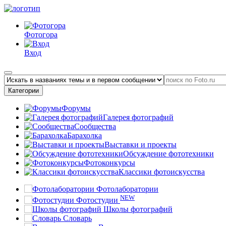
Фотогора
Вход
Категории
Форумы
Галерея фотографий
Сообщества
Барахолка
Выставки и проекты
Обсуждение фототехники
Фотоконкурсы
Классики фотоискусства
Фотолаборатории
NEW
Фотостудии
Школы фотографий
Словарь