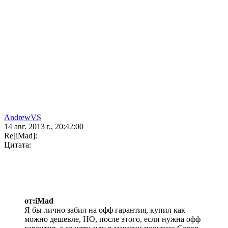
AndrewVS
14 авг. 2013 г., 20:42:00
Re[iMad]:
Цитата:
от:iMad
Я бы лично забил на офф гарантия, купил как
можно дешевле, НО, после этого, если нужна офф