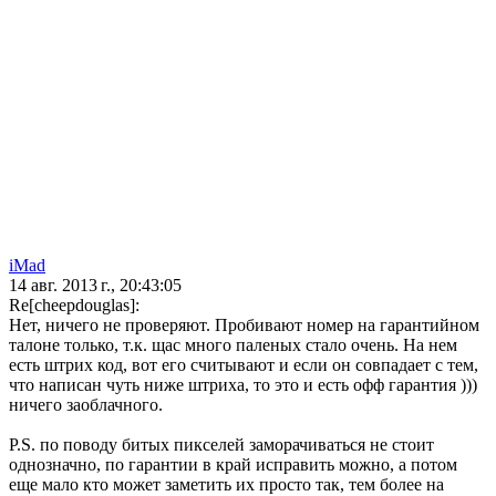
iMad
14 авг. 2013 г., 20:43:05
Re[cheepdouglas]:
Нет, ничего не проверяют. Пробивают номер на гарантийном
талоне только, т.к. щас много паленых стало очень. На нем
есть штрих код, вот его считывают и если он совпадает с тем,
что написан чуть ниже штриха, то это и есть офф гарантия )))
ничего заоблачного.
P.S. по поводу битых пикселей заморачиваться не стоит
однозначно, по гарантии в край исправить можно, а потом
еще мало кто может заметить их просто так, тем более на