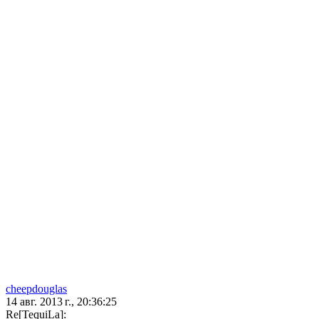
cheepdouglas
14 авг. 2013 г., 20:36:25
Re[TequiLa]: