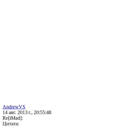
AndrewVS
14 авг. 2013 г., 20:55:48
Re[iMad]:
Цитата: