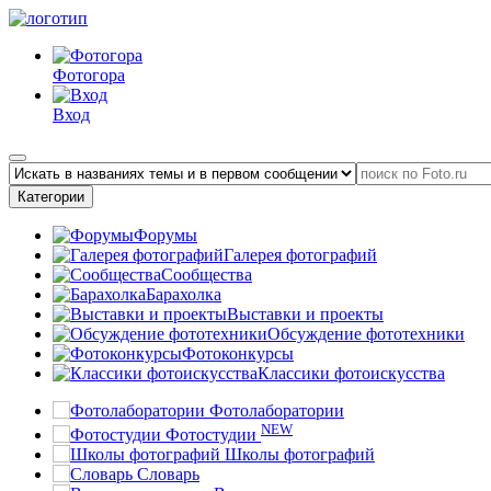
Фотогора
Вход
Категории
Форумы
Галерея фотографий
Сообщества
Барахолка
Выставки и проекты
Обсуждение фототехники
Фотоконкурсы
Классики фотоискусства
Фотолаборатории
NEW
Фотостудии
Школы фотографий
Словарь