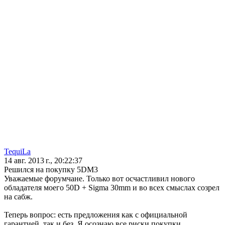
TequiLa
14 авг. 2013 г., 20:22:37
Решился на покупку 5DM3
Уважаемые форумчане. Только вот осчастливил нового
обладателя моего 50D + Sigma 30mm и во всех смыслах созрел
на сабж.
Теперь вопрос: есть предложения как с официальной
гарантией, так и без. Я осознаю все риски покупки