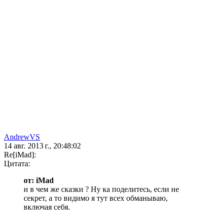
AndrewVS
14 авг. 2013 г., 20:48:02
Re[iMad]:
Цитата:
от: iMad
и в чем же сказки ? Ну ка поделитесь, если не
секрет, а то видимо я тут всех обманываю,
включая себя.