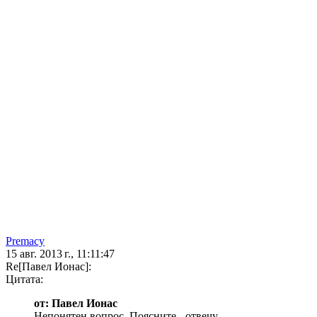
Premacy
15 авг. 2013 г., 11:11:47
Re[Павел Ионас]:
Цитата:
от: Павел Ионас
Непонятен вопрос. Поясните - отвечу.