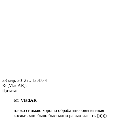
23 мар. 2012 г., 12:47:01
Re[VladAR]:
Цитата:
от: VladAR
плохо снимаю хорошо обрабатываювытягивая
косяки, мне было быстыдно равыотдавать )))))))