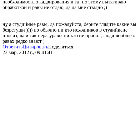
необходимостью кадрирования и тд, по этому вытягиваю
обработкой и равы не отдаю, да да мне стыдно ;)
ну а студийные равы, да пожалуйста, берите глядите какие вы
безретуши )))) но обычно ни кто исходников в студийкене
просит, да и так неразуравы ни кто не просил, люди вообще о
равах редко знают )
Ответить
Цитировать
Поделиться
23 мар. 2012 г., 09:41:41