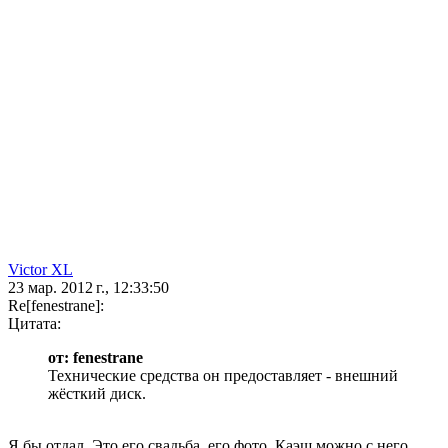
Victor XL
23 мар. 2012 г., 12:33:50
Re[fenestrane]:
Цитата:
от: fenestrane
Технические средства он предоставляет - внешний
жёсткий диск.
Я бы отдал. Это его свадьба, его фото. Каэш можно с него