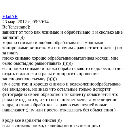
VladAR
23 мар. 2012 г., 09:39:14
Re[fenestrane]:
зависит от того как яснимаю и обрабатываю :) и сколько мне
заплатят )))
хорошо снимаю и люблю обрабатывать с модными
тонировками виньетками и прочим - равы стоит отдать ;) но
за плату
плохо снимаю хорошо обрабатываювытягивая косяки, мне
было быстыдно равыотдавать )))))))
если плохо снимаю и плохо обрабатываю то надо бесплатно
отдать и джипеги и равы и попросить прощение
заиспорченую съемку )))))))
ну а если топ и хорошо снимаю и велеколепнообрабатываю
без закидонов, но знаю что остальные только испортят
фотографию своей обработкой то клиенту объясняется что
равы не отдаются, и что он нанимает меня за мое видение
кадра, и стиль обработки... а равов ему ноунеймовые
нащелкают ;) ну или просто. отказывать без объяснения )
вроде все варианты описал )))
и да я снимаю плохо, с ошибками в экспозиции, с