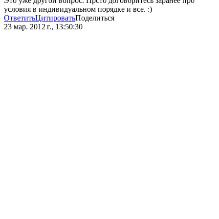
Это уже другой вопрос. Прсто договоритесь заранее про
условия в индивидуальном порядке и все. :)
Ответить
Цитировать
Поделиться
23 мар. 2012 г., 13:50:30