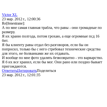
Victor XL
23 мар. 2012 г., 12:00:36
Re[fenestrane]:
А по мне самая главная трабла, что равы - они громадные по
размеру.
Я их храню полгода, потом грохаю, а еще огромные псд 16
бит.
Я бы клиенту равы отдал без разговоров, если бы он
попросил, только бы с него стребовал технические средства
для этого, не болванками же их отдавать.
И вообще по мне фото удалять безвозвратно - это варварство.
Я б их все хранил, если бы мог. Они рано или поздно бывает
пригождаются.
Ответить
Цитировать
Поделиться
23 мар. 2012 г., 12:01:35