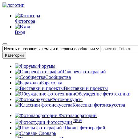
Фотогора
Вход
Категории
Форумы
Галерея фотографий
Сообщества
Барахолка
Выставки и проекты
Обсуждение фототехники
Фотоконкурсы
Классики фотоискусства
Фотолаборатории
NEW
Фотостудии
Школы фотографий
Словарь