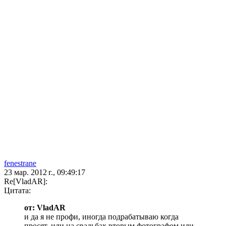
fenestrane
23 мар. 2012 г., 09:49:17
Re[VladAR]:
Цитата:
от: VladAR
и да я не профи, иногда подрабатываю когда
просят, или на свадьбах вторым фотографом или