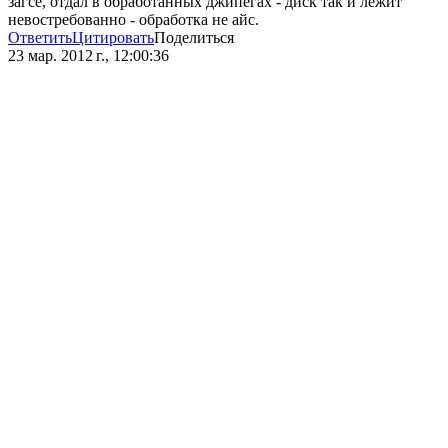
загсе, отдал в обработанных джипегах - диск так и лежит
невостребованно - обработка не айс.
Ответить
Цитировать
Поделиться
23 мар. 2012 г., 12:00:36