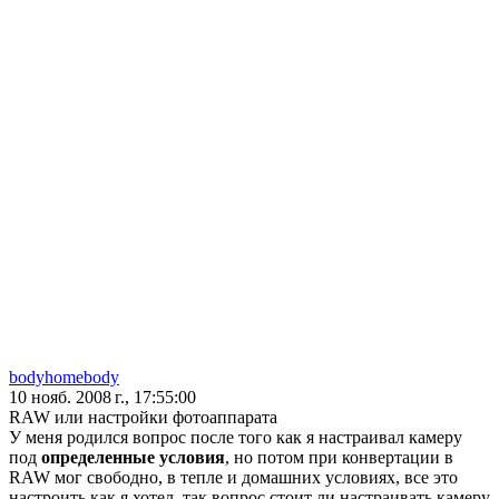
bodyhomebody
10 нояб. 2008 г., 17:55:00
RAW или настройки фотоаппарата
У меня родился вопрос после того как я настраивал камеру
под
определенные условия
, но потом при конвертации в
RAW мог свободно, в тепле и домашних условиях, все это
настроить как я хотел, так вопрос стоит ли настраивать камеру