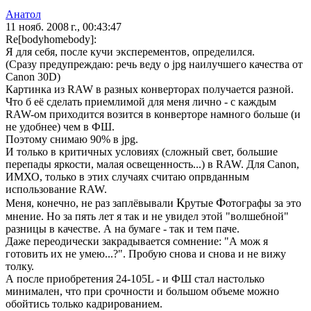
Анатол
11 нояб. 2008 г., 00:43:47
Re[bodyhomebody]:
Я для себя, после кучи эксперементов, определился.
(Сразу предупреждаю: речь веду о jpg наилучшего качества от
Canon 30D)
Картинка из RAW в разных конверторах получается разной.
Что б её сделать приемлимой для меня лично - с каждым
RAW-ом приходится возится в конверторе намного больше (и
не удобнее) чем в ФШ.
Поэтому снимаю 90% в jpg.
И только в критичных условиях (сложный свет, большие
перепады яркости, малая освещенность...) в RAW. Для Canon,
ИМХО, только в этих случаях считаю опрвданным
использование RAW.
К
Ф
Меня, конечно, не раз заплёвывали
рутые
отографы за это
мнение. Но за пять лет я так и не увидел этой "волшебной"
разницы в качестве. А на бумаге - так и тем паче.
Даже переодически закрадывается сомнение: "А мож я
готовить их не умею...?". Пробую снова и снова и не вижу
толку.
А после приобретения 24-105L - и ФШ стал настолько
минимален, что при срочности и большом объеме можно
обойтись только кадрированием.