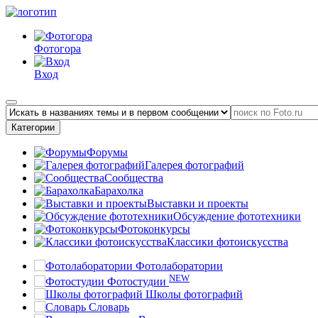
Фотогора
Вход
Категории
Форумы
Галерея фотографий
Сообщества
Барахолка
Выставки и проекты
Обсуждение фототехники
Фотоконкурсы
Классики фотоискусства
Фотолаборатории
NEW
Фотостудии
Школы фотографий
Словарь