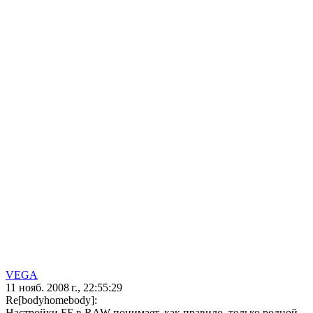
VEGA
11 нояб. 2008 г., 22:55:29
Re[bodyhomebody]:
Настройки ББ в RAW понимает, как правило, только родной