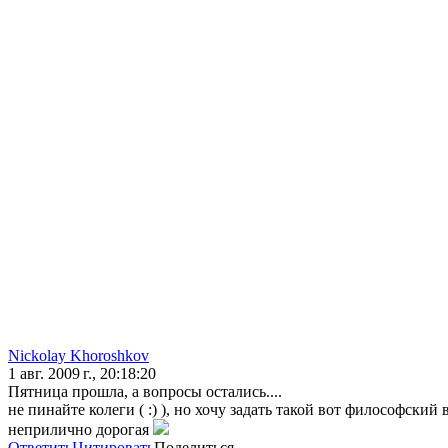
Nickolay Khoroshkov
1 авг. 2009 г., 20:18:20
Пятница прошла, а вопросы остались....
не пинайте колеги ( :) ), но хочу задать такой вот философск
неприлично дорогая
Ответить
Цитировать
Поделиться