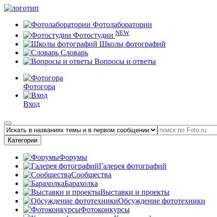
Фотолаборатории
NEW
Фотостудии
Школы фотографий
Словарь
Вопросы и ответы
Фотогора
Вход
Категории
Форумы
Галерея фотографий
Сообщества
Барахолка
Выставки и проекты
Обсуждение фототехники
Фотоконкурсы