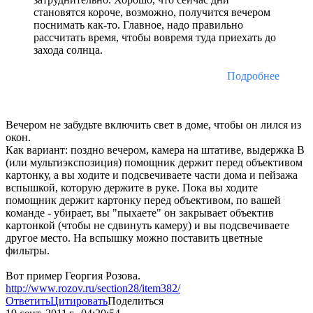
становятся короче, возможно, получится вечером
поснимать как-то. Главное, надо правильно
рассчитать время, чтобы вовремя туда приехать до
захода солнца.
Подробнее
Вечером не забудьте включить свет в доме, чтобы он лился из
окон.
Как вариант: поздно вечером, камера на штативе, выдержка В
(или мультиэкспозиция) помощник держит перед объективом
картонку, а вы ходите и подсвечиваете части дома и пейзажа
вспышкой, которую держите в руке. Пока вы ходите
помощник держит картонку перед объективом, по вашей
команде - убирает, вы "пыхаете" он закрывает объектив
картонкой (чтобы не сдвинуть камеру) и вы подсвечиваете
другое место. На вспышку можно поставить цветные
фильтры.
Вот пример Георгия Розова.
http://www.rozov.ru/section28/item382/
Ответить
Цитировать
Поделиться