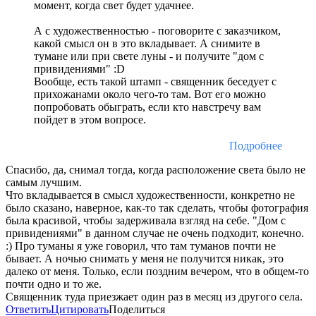
момент, когда свет будет удачнее.
А с художественностью - поговорите с заказчиком,
какой смысл он в это вкладывает. А снимите в
тумане или при свете луны - и получите "дом с
привидениями" :D
Вообще, есть такой штамп - священник беседует с
прихожанами около чего-то там. Вот его можно
попробовать обыграть, если кто навстречу вам
пойдет в этом вопросе.
Подробнее
Спасибо, да, снимал тогда, когда расположение света было не
самым лучшим.
Что вкладывается в смысл художественности, конкретно не
было сказано, наверное, как-то так сделать, чтобы фотография
была красивой, чтобы задерживала взгляд на себе. "Дом с
привидениями" в данном случае не очень подходит, конечно.
:) Про туманы я уже говорил, что там туманов почти не
бывает. А ночью снимать у меня не получится никак, это
далеко от меня. Только, если поздним вечером, что в общем-то
почти одно и то же.
Священник туда приезжает один раз в месяц из другого села.
Ответить
Цитировать
Поделиться