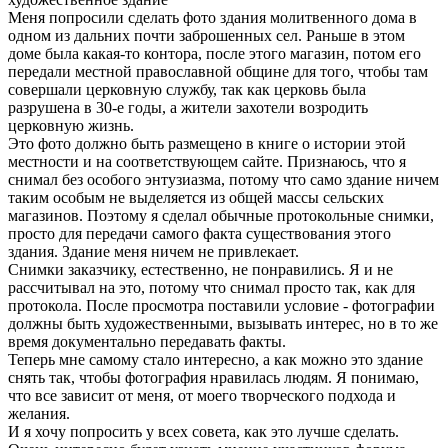
Меня попросили сделать фото здания молитвенного дома в
одном из дальних почти заброшенных сел. Раньше в этом
доме была какая-то контора, после этого магазин, потом его
передали местной православной общине для того, чтобы там
совершали церковную службу, так как церковь была
разрушена в 30-е годы, а жители захотели возродить
церковную жизнь.
Это фото должно быть размещено в книге о истории этой
местности и на соответствующем сайте. Признаюсь, что я
снимал без особого энтузиазма, потому что само здание ничем
таким особым не выделяется из общей массы сельских
магазинов. Поэтому я сделал обычные протокольные снимки,
просто для передачи самого факта существования этого
здания. Здание меня ничем не привлекает.
Снимки заказчику, естественно, не понравились. Я и не
рассчитывал на это, потому что снимал просто так, как для
протокола. После просмотра поставили условие - фотографии
должны быть художественными, вызывать интерес, но в то же
время документально передавать факты.
Теперь мне самому стало интересно, а как можно это здание
снять так, чтобы фотография нравилась людям. Я понимаю,
что все зависит от меня, от моего творческого подхода и
желания.
И я хочу попросить у всех совета, как это лучше сделать.