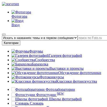
Фотогора
Вход
Категории
Форумы
Галерея фотографий
Сообщества
Барахолка
Выставки и проекты
Обсуждение фототехники
Фотоконкурсы
Классики фотоискусства
Фотолаборатории
NEW
Фотостудии
Школы фотографий
Словарь