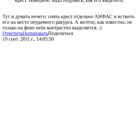
крест. Наверное, надо подумать, как его выделить.
Тут и думать нечего: снять крест отдельно АНФАС и вствить
его на место неудачного ракурса. А желтое, как известно, не
только на фоне неба контрастно выделяется. :)
Ответить
Цитировать
Поделиться
19 сент. 2011 г., 14:05:50