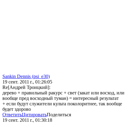
Sankin Dennis (psi_e30)
19 сент. 2011 г., 01:26:05
Re[Андрей Троицкий]:
дерево + правильный ракурс + свет (закат или восход, или
вообще пред восходный туман) = интересный результат
+ если будут служители культа поколоритнее, так вообще
будет здорово
Ответить
Цитировать
Поделиться
19 сент. 2011 г., 01:30:18