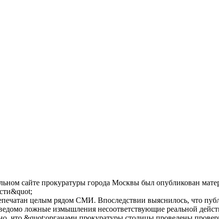
иальном сайте прокуратуры города Москвы был опубликован мат
сти&quot;
 перепечатан целым рядом СМИ. Впоследствии выяснилось, что п
аведомо ложные измышления несоответствующие реальной дейст
но, что &quot;органами прокуратуры столицы проведены провер