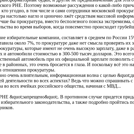
ского РНЕ. Поэтому возможные рассуждения о какой-либо прича
кто угодно, в том числе и сами сотрудники московской прокура
ура настолько нагло и цинично лжёт средствам массовой информ
чше бы прокуратура, вместо бесполезного поиска экстремизма, о
ьства во время выборов, когда повсеместно происходит грубейш
дние избирательные компании, составляет в среднем по России 1
авила около 7%, то прокуратуре даже нет смысла проверять их з
окуратуры, которые имеют не очень высокую зарплату, даже в р
 и автомобили стоимостью в 300-500 тысяч долларов. Это всего
чественный автомобиль при их официальной зарплате позволить с
е в районных, это очень бросается в глаза. И поскольку всё это
в отношении прокуратуры.
явно очень влиятельным, информационная волна с целью &quot;д
й деятельности во всех аспектах? Ведь что можно спрашивать с 
 во всех ячейках российского общества, начиная с МВД...
о РНЕ &quot;запрещено&quot;. В противном случае придется прид
 избирательного законодательства, а также подробно пройтись 
дников.