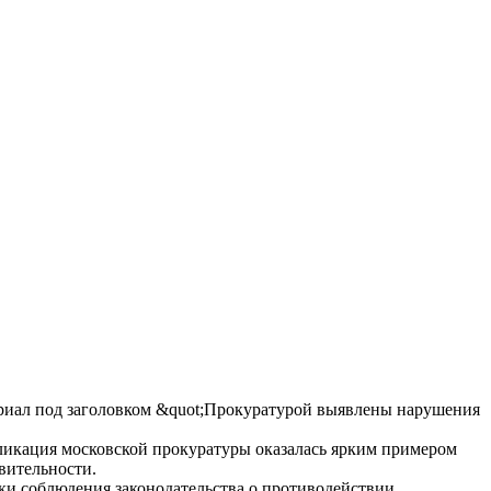
ериал под заголовком &quot;Прокуратурой выявлены нарушения
убликация московской прокуратуры оказалась ярким примером
вительности.
ки соблюдения законодательства о противодействии